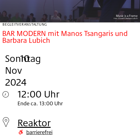
Music is a Frame
Foto:
Filmstill/Barbara Lubich
BEGLEITVERANSTALTUNG
BAR MODERN mit Manos Tsangaris und
Barbara Lubich
Sonntag
,
.
.
10
Nov
2024
12:00 Uhr
Sonntag
Ende ca. 13:00 Uhr
10.
Reaktor
Nov
barrierefrei