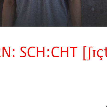
: SCH:CHT [ʃɪç