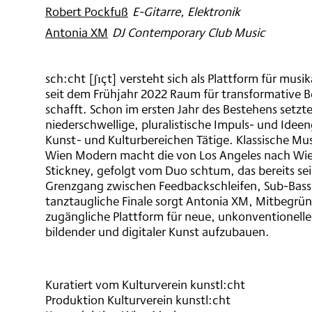
Robert Pockfuß
:
E-Gitarre, Elektronik
Antonia XM
:
DJ Contemporary Club Music
sch:cht [ʃɪçt] versteht sich als Plattform für mus
seit dem Frühjahr 2022 Raum für transformative 
schafft. Schon im ersten Jahr des Bestehens setzt
niederschwellige, pluralistische Impuls- und Ideen
Kunst- und Kulturbereichen Tätige. Klassische Mus
Wien Modern macht die von Los Angeles nach Wien
Stickney, gefolgt vom Duo schtum, das bereits sein
Grenzgang zwischen Feedbackschleifen, Sub-Bass-
tanztaugliche Finale sorgt Antonia XM, Mitbegründe
zugängliche Plattform für neue, unkonventionell
bildender und digitaler Kunst aufzubauen.
Kuratiert vom Kulturverein kunstl:cht
Produktion Kulturverein kunstl:cht