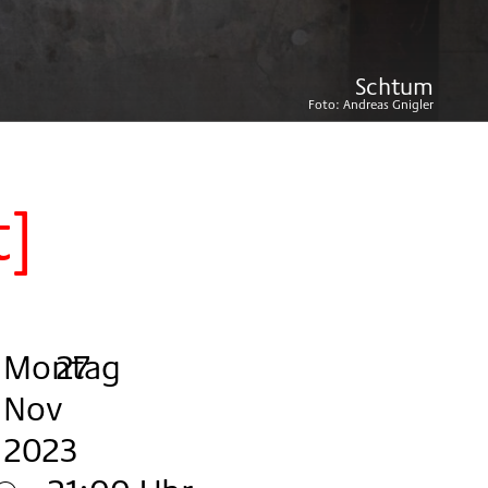
Schtum
Foto:
Andreas Gnigler
t]
Montag
,
.
.
27
Nov
2023