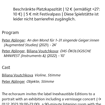
2023
Beschränkte Platzkapazität | 12 € (ermäßigt <27:
10 €) | 5 € mit Festivalpass | Diese Spielstätte ist
leider nicht barrierefrei zugänglich.
Program
Peter Ablinger
:
An den Mond für 1–31 singende Geiger:innen
(Augmented Studies)
(
2021
)
- 24'
Peter Ablinger
,
Biliana Voutchkova
:
DAS ÖKOLOGISCHE
MANIFEST (Instruments &)
(
2022
)
- 10'
Cast
Biliana Voutchkova
:
Violine, Stimme
Peter Ablinger
:
Objekte, Stimme
The echoraum invites the label Inexhaustible Editions to a
portrait with an exhibition including a vernissage concert (→
01.12.2023 19:00-23:00), a 90-minute listening room with the