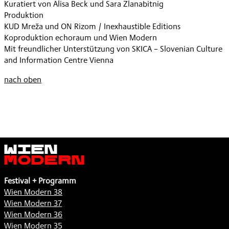
Kuratiert von Alisa Beck und Sara Zlanabitnig
MIT
Produktion
LASZLO
KUD Mreža und ON Rizom / Inexhaustible Editions
JUHASZ
Koproduktion echoraum und Wien Modern
,
Mit freundlicher Unterstützung von SKICA – Slovenian Culture
and Information Centre Vienna
nach oben
Wien
Modern
Festival + Programm
Wien Modern 38
Wien Modern 37
Wien Modern 36
Wien Modern 35