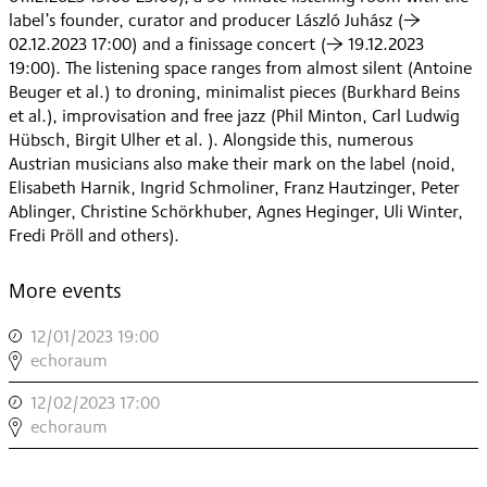
label’s founder, curator and producer László Juhász (→
02.12.2023 17:00) and a finissage concert (→ 19.12.2023
19:00). The listening space ranges from almost silent (Antoine
Beuger et al.) to droning, minimalist pieces (Burkhard Beins
et al.), improvisation and free jazz (Phil Minton, Carl Ludwig
Hübsch, Birgit Ulher et al. ). Alongside this, numerous
Austrian musicians also make their mark on the label (noid,
Elisabeth Harnik, Ingrid Schmoliner, Franz Hautzinger, Peter
Ablinger, Christine Schörkhuber, Agnes Heginger, Uli Winter,
Fredi Pröll and others).
More events
12/01/2023 19:00
,
INEXHAUSTIBLE
echoraum
EDITIONS:
12/02/2023 17:00
,
SOUNDING
INEXHAUSTIBLE
echoraum
SPOMENIK
EDITIONS:
,
HÖRRAUM