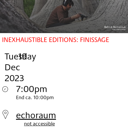
Babnik Romaniuk
Foto:
László Juhász
INEXHAUSTIBLE EDITIONS: FINISSAGE
Tuesday
,
.
.
19
Dec
2023
7:00pm
Tuesday
End ca. 10:00pm
19.
echoraum
Dec
not accessible