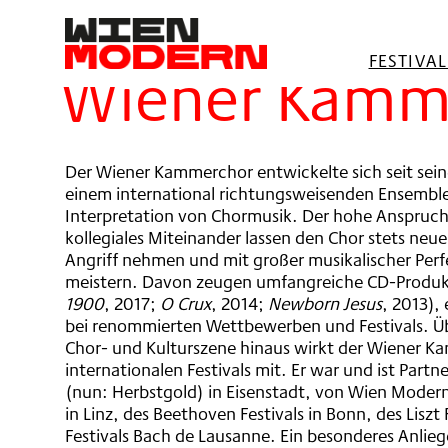
springen
Filter
FESTIVA
Wiener Kamm
Der Wiener Kammerchor entwickelte sich seit sei
einem international richtungsweisenden Ensembl
Interpretation von Chormusik. Der hohe Anspruch
kollegiales Miteinander lassen den Chor stets neu
Angriff nehmen und mit großer musikalischer Perf
meistern. Davon zeugen umfangreiche CD-Produkt
1900
, 2017;
O Crux
, 2014;
Newborn Jesus
, 2013),
bei renommierten Wettbewerben und Festivals. Üb
Chor- und Kulturszene hinaus wirkt der Wiener K
internationalen Festivals mit. Er war und ist Partn
(nun: Herbstgold) in Eisenstadt, von Wien Modern
in Linz, des Beethoven Festivals in Bonn, des Liszt
Festivals Bach de Lausanne. Ein besonderes Anlieg