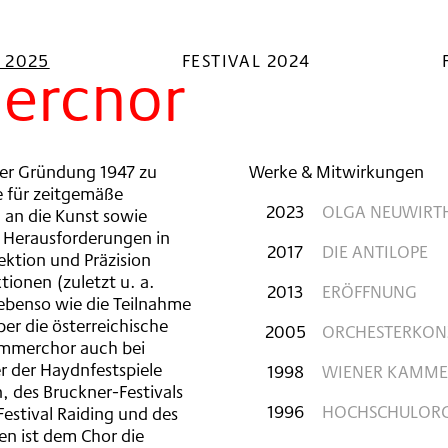
L 2025
FESTIVAL 2024
erchor
ner Gründung 1947 zu
Werke & Mitwirkungen
e für zeitgemäße
2023
OLGA NEUWIRTH
 an die Kunst sowie
e Herausforderungen in
2017
DIE ANTILOPE
ektion und Präzision
ionen (zuletzt u. a.
2013
ERÖFFNUNG
 ebenso wie die Teilnahme
er die österreichische
2005
ORCHESTERKONZ
ammerchor auch bei
er der Haydnfestspiele
1998
WIENER KAMME
, des Bruckner-Festivals
1996
HOCHSCHULORC
 Festival Raiding und des
en ist dem Chor die