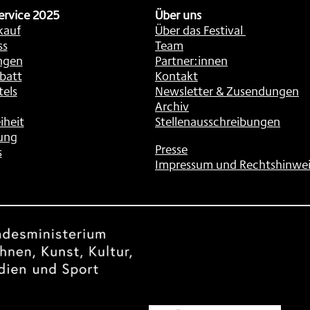
ervice 2025
Über uns
kauf
Über das Festival
ss
Team
ngen
Partner:innen
batt
Kontakt
tels
Newsletter & Zusendungen
Archiv
iheit
Stellenausschreibungen
ung
Presse
s
Impressum und Rechtshinwei