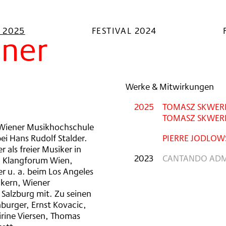
L 2025
FESTIVAL 2024
nner
Werke & Mitwirkungen
2025
TOMASZ SKWERE
TOMASZ SKWERE
r Wiener Musikhochschule
ei Hans Rudolf Stalder.
PIERRE JODLOWS
 als freier Musiker in
2023
CANTANDO ADM
 Klangforum Wien,
r u. a. beim Los Angeles
ikern, Wiener
Salzburg mit. Zu seinen
burger, Ernst Kovacic,
rine Viersen, Thomas