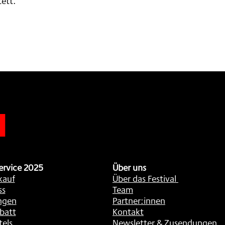
tett.
n
ervice 2025
Über uns
kauf
Über das Festival
ss
Team
ngen
Partner:innen
batt
Kontakt
tels
Newsletter & Zusendungen