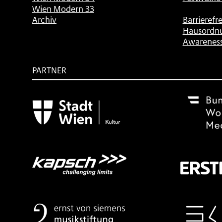
Wien Modern 33
Archiv
Barrierefre
Hausordn
Awarenes
PARTNER
Subventionsgeber
Festivalsponsor
Mit
freundlicher
Unterstützung