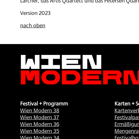
Larcher, das Artis Quartett und das Petersen Quar
Version 2023
nach oben
Wien
Moder
Festival + Programm
Karten + S
Wien Modern 38
Kartenver
Wien Modern 37
Festivalpa
Wien Modern 36
Ermäßigu
Wien Modern 35
Mengenra
Wien Modern 34
Festivalho