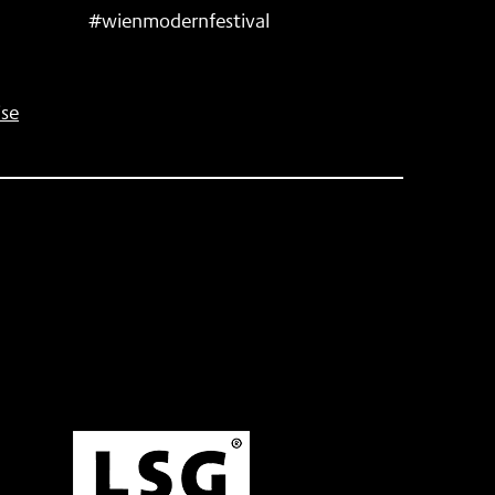
#wienmodernfestival
se