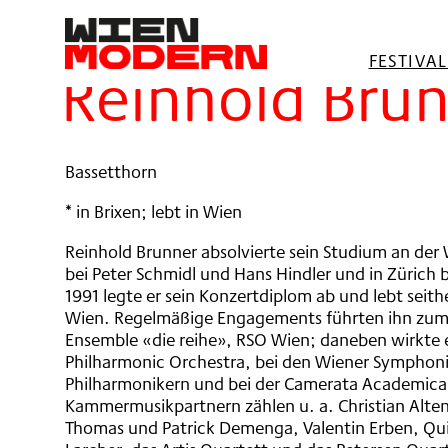
springen
Filter
FESTIVA
Reinhold Bru
Bassetthorn
* in Brixen; lebt in Wien
Reinhold Brunner absolvierte sein Studium an de
bei Peter Schmidl und Hans Hindler und in Zürich b
1991 legte er sein Konzertdiplom ab und lebt seither
Wien. Regelmäßige Engagements führten ihn zum
Ensemble «die reihe», RSO Wien; daneben wirkte e
Philharmonic Orchestra, bei den Wiener Symphon
Philharmonikern und bei der Camerata Academica 
Kammermusikpartnern zählen u. a. Christian Alten
Thomas und Patrick Demenga, Valentin Erben, Qui