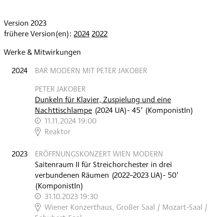
Version 2023
frühere Version(en):
2024
2022
Werke & Mitwirkungen
2024
BAR MODERN MIT PETER JAKOBER
PETER JAKOBER
Dunkeln für Klavier, Zuspielung und eine
Nachttischlampe
(
2024
UA
)
- 45'
(KomponistIn)
11.11.2024 19:00
,
Reaktor
2023
ERÖFFNUNGSKONZERT WIEN MODERN
Saitenraum II für Streichorchester in drei
verbundenen Räumen
(
2022–2023
UA
)
- 50'
(KomponistIn)
31.10.2023 19:30
,
Wiener Konzerthaus, Großer Saal / Mozart-Saal /