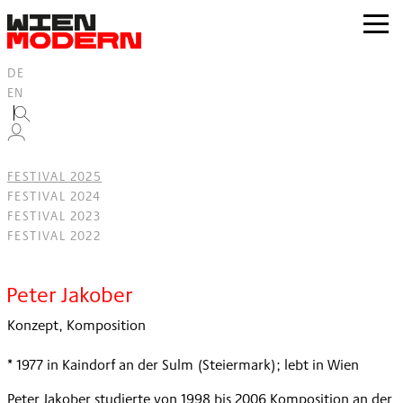
Inhalt
springen
zur
Navig
DE
EN
FESTIVAL 2025
FESTIVAL 2024
FESTIVAL 2023
FESTIVAL 2022
Filter
Peter Jakober
Konzept, Komposition
* 1977 in Kaindorf an der Sulm (Steiermark); lebt in Wien
Peter Jakober studierte von 1998 bis 2006 Komposition an der