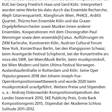
KUG bei Georg Friedrich Haas und Gerd Kühr. Interpretiert
wurden seine Werke bis dato durch das Ensemble Recherche,
Aleph Gitarrenquartett, Klangforum Wien, PHACE, Arditti
Quartet, Thürmchen Ensemble Köln und das Grazer
Orgelpfeifenorchester sowie Musiker:innen anderer
Ensembles. Kooperationen mit dem Choreografen Paul
Wenninger sowie dem ensemble]h[iatus. Aufführungen im
ZKM Karlsruhe, Kunstverein Köln, Austrian Cultural Forum
New York, Konzerthaus Berlin, bei den Klangspuren Schwaz,
beim Avantgarde Festival Schiphorst, bei der Konzertreihe ars
nova des SWR, bei MaerzMusik Berlin, beim musikprotokoll,
bei Wien Modern und beim Ultima Festival Norwegen.
Auslandsaufenthalte in Rotterdam und Köln. Seine Oper
Populus
gewann 2018 den Johann-Joseph-Fux-
Opernkompositionswettbewerb und wurde 2020 beim
musikprotokoll uraufgeführt. Weitere Preise und Stipendien
u. a.: Andrzej-Dobrowolski-Kompositionsstipendium des
Landes Steiermark 2010, SKE Publicity Preis, Erste Bank
Kompositionspreis 2015, Stipendiat der Akademie Schloss
Solitude 2011–2012.