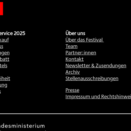
ervice 2025
Über uns
kauf
Über das Festival
ss
Team
ngen
Partner:innen
batt
Kontakt
tels
Newsletter & Zusendungen
Archiv
iheit
Stellenausschreibungen
ung
Presse
s
Impressum und Rechtshinwei