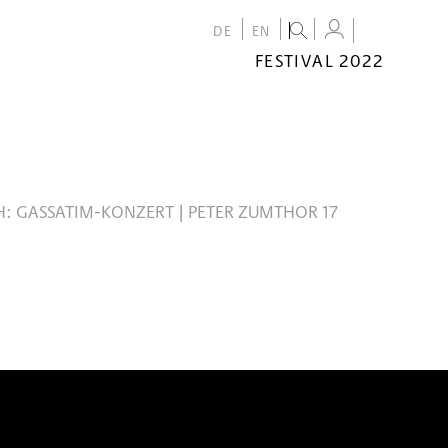
DE
EN
FESTIVAL 2022
FESTIVAL
2022
CALENDAR
VENUES
: GASSATIM-KONZERT | PETER ZUMTHOR 17