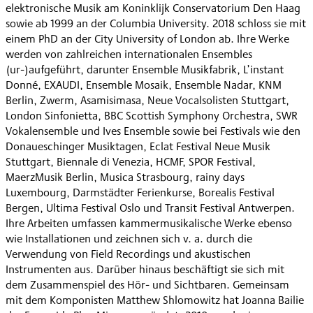
elektronische Musik am Koninklijk Conservatorium Den Haag
sowie ab 1999 an der Columbia University. 2018 schloss sie mit
einem PhD an der City University of London ab. Ihre Werke
werden von zahlreichen internationalen Ensembles
(ur-)aufgeführt, darunter Ensemble Musikfabrik, L’instant
Donné, EXAUDI, Ensemble Mosaik, Ensemble Nadar, KNM
Berlin, Zwerm, Asamisimasa, Neue Vocalsolisten Stuttgart,
London Sinfonietta, BBC Scottish Symphony Orchestra, SWR
Vokalensemble und Ives Ensemble sowie bei Festivals wie den
Donaueschinger Musiktagen, Eclat Festival Neue Musik
Stuttgart, Biennale di Venezia, HCMF, SPOR Festival,
MaerzMusik Berlin, Musica Strasbourg, rainy days
Luxembourg, Darmstädter Ferienkurse, Borealis Festival
Bergen, Ultima Festival Oslo und Transit Festival Antwerpen.
Ihre Arbeiten umfassen kammermusikalische Werke ebenso
wie Installationen und zeichnen sich v. a. durch die
Verwendung von Field Recordings und akustischen
Instrumenten aus. Darüber hinaus beschäftigt sie sich mit
dem Zusammenspiel des Hör- und Sichtbaren. Gemeinsam
mit dem Komponisten Matthew Shlomowitz hat Joanna Bailie