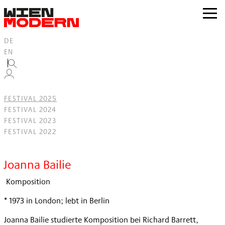
Inhalt
springen
zur
Navig
DE
EN
FESTIVAL 2025
FESTIVAL 2024
FESTIVAL 2023
FESTIVAL 2022
Filter
Joanna Bailie
Komposition
* 1973 in London; lebt in Berlin
Joanna Bailie studierte Komposition bei Richard Barrett,