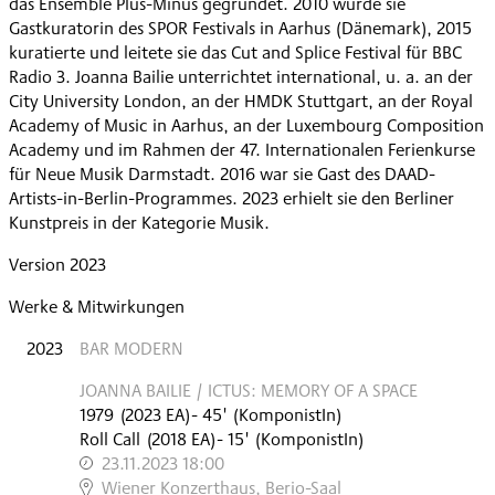
das Ensemble Plus-Minus gegründet. 2010 wurde sie
Gastkuratorin des SPOR Festivals in Aarhus (Dänemark), 2015
kuratierte und leitete sie das Cut and Splice Festival für BBC
Radio 3. Joanna Bailie unterrichtet international, u. a. an der
City University London, an der HMDK Stuttgart, an der Royal
Academy of Music in Aarhus, an der Luxembourg Composition
Academy und im Rahmen der 47. Internationalen Ferienkurse
für Neue Musik Darmstadt. 2016 war sie Gast des DAAD-
Artists-in-Berlin-Programmes. 2023 erhielt sie den Berliner
Kunstpreis in der Kategorie Musik.
Version 2023
Werke & Mitwirkungen
2023
BAR MODERN
JOANNA BAILIE / ICTUS: MEMORY OF A SPACE
1979
(
2023
EA
)
- 45'
(KomponistIn)
Roll Call
(
2018
EA
)
- 15'
(KomponistIn)
23.11.2023 18:00
,
Wiener Konzerthaus, Berio-Saal