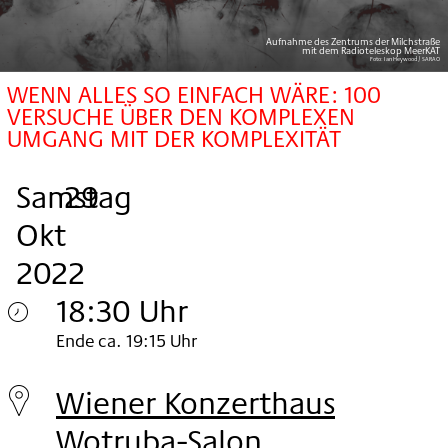
Aufnahme des Zentrums der Milchstraße
mit dem Radioteleskop MeerKAT
Foto:
Ian Heywood / SARAO
WENN ALLES SO EINFACH WÄRE: 100
VERSUCHE ÜBER DEN KOMPLEXEN
UMGANG MIT DER KOMPLEXITÄT
Samstag
,
.
.
29
Okt
2022
18:30 Uhr
Samstag
Ende ca. 19:15 Uhr
29.
Wiener Konzerthaus
Okt
Wotruba-Salon