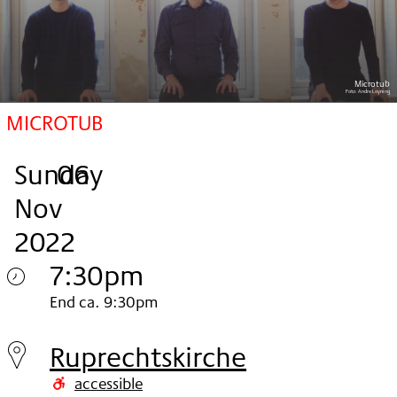
Microtub
Foto:
Andre Loyning
MICROTUB
Sunday
,
.
.
06
Nov
2022
7:30pm
Sunday
End ca. 9:30pm
06.
Ruprechtskirche
Nov
accessible