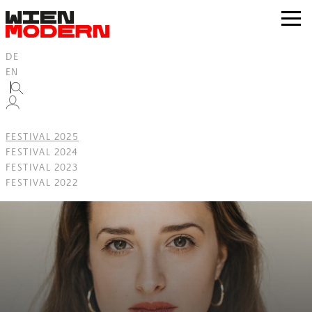
Inhalt
springen
zur
Navig
DE
EN
FESTIVAL 2025
FESTIVAL 2024
FESTIVAL 2023
FESTIVAL 2022