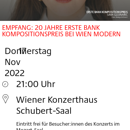
ERSTE BANK KOMPOSITIONSPREIS
SARA GLOJNARIC
Foto:
Mateja Vrcković
EMPFANG: 20 JAHRE ERSTE BANK
KOMPOSITIONSPREIS BEI WIEN MODERN
Donnerstag
,
.
.
17
Nov
2022
21:00 Uhr
Donnerstag
Wiener Konzerthaus
17.
Schubert-Saal
Nov
Eintritt frei für Besucher:innen des Konzerts im
2022
Mozart-Saal