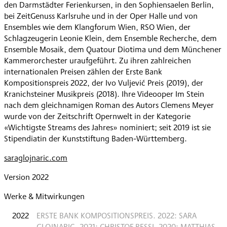
den Darmstädter Ferienkursen, in den Sophiensaelen Berlin,
bei ZeitGenuss Karlsruhe und in der Oper Halle und von
Ensembles wie dem Klangforum Wien, RSO Wien, der
Schlagzeugerin Leonie Klein, dem Ensemble Recherche, dem
Ensemble Mosaik, dem Quatour Diotima und dem Münchener
Kammerorchester uraufgeführt. Zu ihren zahlreichen
internationalen Preisen zählen der Erste Bank
Kompositionspreis 2022, der Ivo Vuljević Preis (2019), der
Kranichsteiner Musikpreis (2018). Ihre Videooper Im Stein
nach dem gleichnamigen Roman des Autors Clemens Meyer
wurde von der Zeitschrift Opernwelt in der Kategorie
«Wichtigste Streams des Jahres» nominiert; seit 2019 ist sie
Stipendiatin der Kunststiftung Baden-Württemberg.
saraglojnaric.com
Version 2022
Werke & Mitwirkungen
2022
ERSTE BANK KOMPOSITIONSPREIS. 2022: SARA
GLOJNARIC, 2021: CHRISTOF RESSI, 2020: MATTHIAS