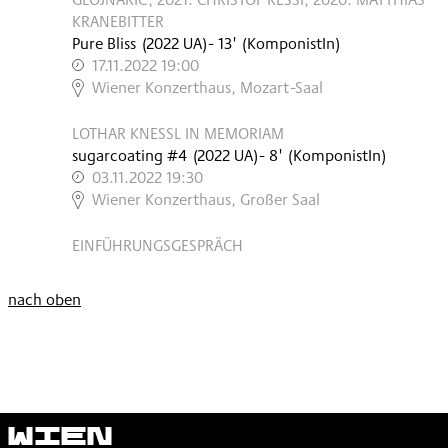
KRANEBITTER
Pure Bliss
(
2022
UA
)
- 13'
(KomponistIn)
17.11.2022 19:00
,
Wiener Konzerthaus, Mozart-Saal
LOTHAR KNESSL IN MEMORIAM
sugarcoating #4
(
2022
UA
)
- 8'
(KomponistIn)
03.11.2022 19:30
,
Wiener Konzerthaus, Großer Saal
EINFÜHRUNGSGESPRÄCH
nach oben
Wien
Modern