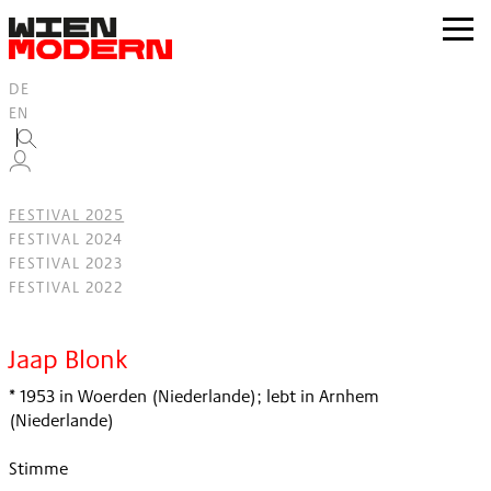
Inhalt
springen
zur
Navig
DE
EN
FESTIVAL 2025
FESTIVAL 2024
FESTIVAL 2023
FESTIVAL 2022
Filter
Jaap Blonk
* 1953 in Woerden (Niederlande); lebt in Arnhem
(Niederlande)
Stimme