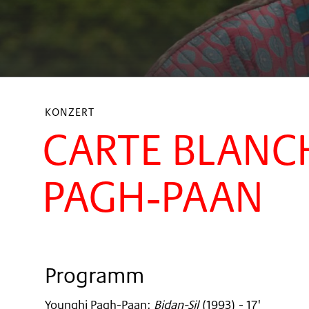
KONZERT
CARTE BLANC
PAGH‐PAAN
Programm
Younghi Pagh-Paan
:
Bidan-Sil
(
1993
)
- 17'