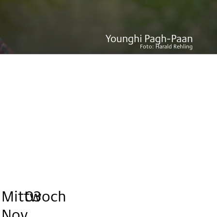
Younghi Pagh-Paan
Foto:
Harald Rehling
Mittwoch
,
.
.
Personal
03
Nov
Pass,