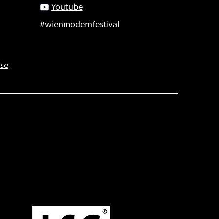
Youtube
#wienmodernfestival
se