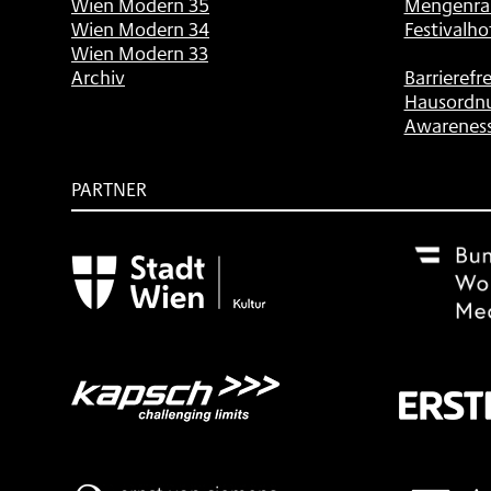
Wien Modern 35
Mengenra
Wien Modern 34
Festivalho
Wien Modern 33
Archiv
Barrierefre
Hausordn
Awarenes
PARTNER
Subventionsgeber
Festivalsponsor
Mit
freundlicher