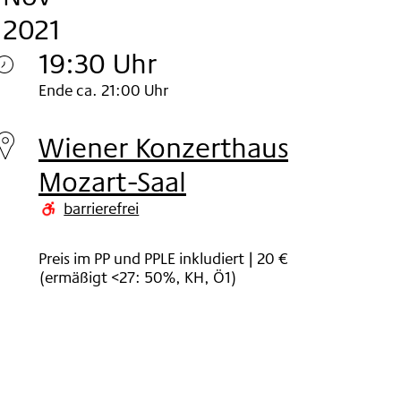
2021
Personal
Pass
19:30 Uhr
Mittwoch
Limited
Ende ca. 21:00 Uhr
03.
Edition
Wiener Konzerthaus
Nov
Mozart-Saal
2021
barrierefrei
Preis im PP und PPLE inkludiert | 20 €
(ermäßigt <27: 50%, KH, Ö1)