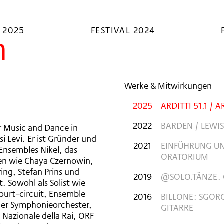
L 2025
FESTIVAL 2024
h
Werke & Mitwirkungen
2025
ARDITTI 51.1 / A
2022
BARDEN / LEWIS
r Music and Dance in
i Levi. Er ist Gründer und
2021
EINFÜHRUNG UN
 Ensembles Nikel, das
ORATORIUM
en wie Chaya Czernowin,
ng, Stefan Prins und
2019
@SOLO.TÄNZE. 
 Sowohl als Solist wie
ourt-circuit, Ensemble
2016
BILLONE: SGOR
rner Symphonieorchester,
GITARRE
 Nazionale della Rai, ORF