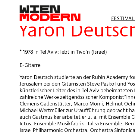
springen
Filter
FESTIVA
Yaron Deutsc
* 1978 in Tel Aviv; lebt in Tivo’n (Israel)
E-Gitarre
Yaron Deutsch studierte an der Rubin Academy fo
Jerusalem bei den Gitarristen Steve Paskof und Yoss
künstlerischer Leiter des in Tel Aviv beheimateten
zahlreiche Werke zeitgenössischer Komponist*inn
Clemens Gadenstätter, Marco Momi, Helmut Oehri
Michael Wertmüller zur Uraufführung gebracht hat.
auch Gastmusiker arbeitet er u. a. mit Ensemble C
Ictus, Ensemble Musikfabrik, Talea Ensemble, Be
Israel Philharmonic Orchestra, Orchestra Sinfonica