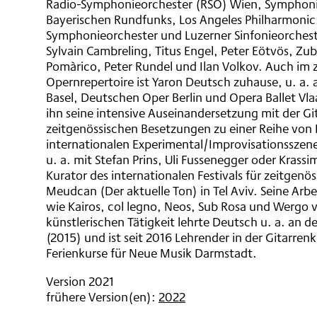
Radio-Symphonieorchester (RSO) Wien, Symphoni
Bayerischen Rundfunks, Los Angeles Philharmoni
Symphonieorchester und Luzerner Sinfonieorchest
Sylvain Cambreling, Titus Engel, Peter Eötvös, Zu
Pomàrico, Peter Rundel und Ilan Volkov. Auch im 
Opernrepertoire ist Yaron Deutsch zuhause, u. a. 
Basel, Deutschen Oper Berlin und Opera Ballet Vl
ihn seine intensive Auseinandersetzung mit der Gi
zeitgenössischen Besetzungen zu einer Reihe von 
internationalen Experimental/Improvisationsszen
u. a. mit Stefan Prins, Uli Fussenegger oder Krassimi
Kurator des internationalen Festivals für zeitgenös
Meudcan (Der aktuelle Ton) in Tel Aviv. Seine Arb
wie Kairos, col legno, Neos, Sub Rosa und Wergo 
künstlerischen Tätigkeit lehrte Deutsch u. a. an 
(2015) und ist seit 2016 Lehrender in der Gitarrenk
Ferienkurse für Neue Musik Darmstadt.
Version 2021
frühere Version(en):
2022