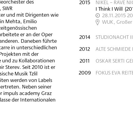
eorchester des
2015
NIKEL – RAVE N
c, SWR
I Think I Will
(
20
er und mit Dirigenten wie
28.11.2015 2
bin Mehta, Emilio
,
WUK, Großer 
zeitgenössischen
arbeitete er an der Oper
2014
STUDIONACHT II
aanderen. Daneben führte
tarre in unterschiedlichen
2012
ALTE SCHMIEDE I
Projekten mit der
e und zu Kollaborationen
2011
OSKAR SERTI G
r Sterev. Seit 2010 ist er
2009
FOKUS EVA REIT
sische Musik Tzlil
eiten werden von Labels
vertreten. Neben seiner
der impuls academy Graz
lasse der Internationalen