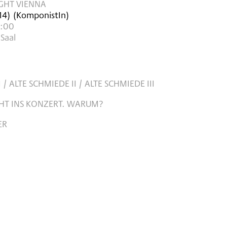
IGHT VIENNA
14
)
(KomponistIn)
0:00
Saal
 / ALTE SCHMIEDE II / ALTE SCHMIEDE III
EHT INS KONZERT. WARUM?
ER