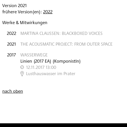
Version 2021
frühere Version(en):
2022
Werke & Mitwirkungen
2022
MARTINA CLAUSSEN: BLACKBOXED VOICES
2021
THE ACOUSMATIC PROJECT: FROM OUTER SPACE
2017
WASSERWEGE
Linien
(
2017
EA
)
(KomponistIn)
12.11.2017 13:00
,
Lusthauswasser im Prater
nach oben
Wien