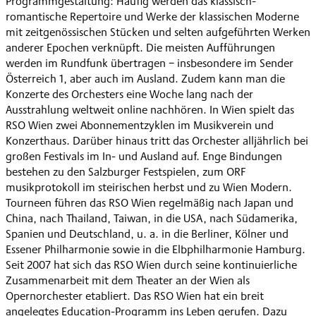
Programmgestaltung: Häufig werden das klassisch-
romantische Repertoire und Werke der klassischen Moderne
mit zeitgenössischen Stücken und selten aufgeführten Werken
anderer Epochen verknüpft. Die meisten Aufführungen
werden im Rundfunk übertragen − insbesondere im Sender
Österreich 1, aber auch im Ausland. Zudem kann man die
Konzerte des Orchesters eine Woche lang nach der
Ausstrahlung weltweit online nachhören. In Wien spielt das
RSO Wien zwei Abonnementzyklen im Musikverein und
Konzerthaus. Darüber hinaus tritt das Orchester alljährlich bei
großen Festivals im In- und Ausland auf. Enge Bindungen
bestehen zu den Salzburger Festspielen, zum ORF
musikprotokoll im steirischen herbst und zu Wien Modern.
Tourneen führen das RSO Wien regelmäßig nach Japan und
China, nach Thailand, Taiwan, in die USA, nach Südamerika,
Spanien und Deutschland, u. a. in die Berliner, Kölner und
Essener Philharmonie sowie in die Elbphilharmonie Hamburg.
Seit 2007 hat sich das RSO Wien durch seine kontinuierliche
Zusammenarbeit mit dem Theater an der Wien als
Opernorchester etabliert. Das RSO Wien hat ein breit
angelegtes Education-Programm ins Leben gerufen. Dazu