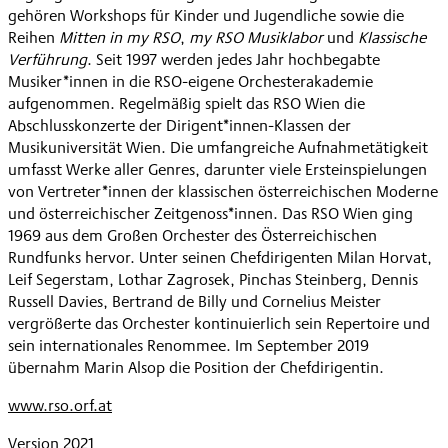
gehören Workshops für Kinder und Jugendliche sowie die
Reihen
Mitten in my RSO
,
my RSO Musiklabor
und
Klassische
Verführung
. Seit 1997 werden jedes Jahr hochbegabte
Musiker*innen in die RSO-eigene Orchesterakademie
aufgenommen. Regelmäßig spielt das RSO Wien die
Abschlusskonzerte der Dirigent*innen-Klassen der
Musikuniversität Wien. Die umfangreiche Aufnahmetätigkeit
umfasst Werke aller Genres, darunter viele Ersteinspielungen
von Vertreter*innen der klassischen österreichischen Moderne
und österreichischer Zeitgenoss*innen. Das RSO Wien ging
1969 aus dem Großen Orchester des Österreichischen
Rundfunks hervor. Unter seinen Chefdirigenten Milan Horvat,
Leif Segerstam, Lothar Zagrosek, Pinchas Steinberg, Dennis
Russell Davies, Bertrand de Billy und Cornelius Meister
vergrößerte das Orchester kontinuierlich sein Repertoire und
sein internationales Renommee. Im September 2019
übernahm Marin Alsop die Position der Chefdirigentin.
www.rso.orf.at
Version 2021