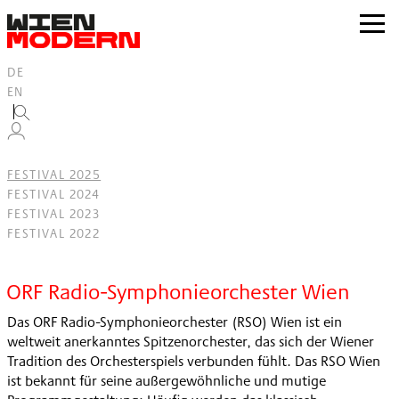
Inhalt
springen
zur
Navig
DE
EN
FESTIVAL 2025
FESTIVAL 2024
FESTIVAL 2023
FESTIVAL 2022
Filter
ORF Radio-Symphonieorchester Wien
Das ORF Radio-Symphonieorchester (RSO) Wien ist ein
weltweit anerkanntes Spitzenorchester, das sich der Wiener
Tradition des Orchesterspiels verbunden fühlt. Das RSO Wien
ist bekannt für seine außergewöhnliche und mutige