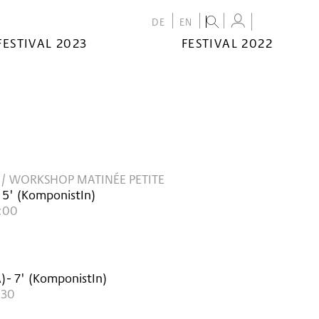
DE
EN
FESTIVAL 2023
FESTIVAL 2022
 / WORKSHOP MATINÉE PETITE
 5'
(KomponistIn)
2:00
A
)
- 7'
(KomponistIn)
:30