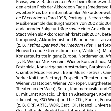
Preise, wie z. B. den ersten Preis beim Bundeswet
den ersten Preis der Akkordeon Tage (Smederevo 
zweiten Preis beim internationalen Akkordeonwe
de l’Accordeon (Faro 1996, Portugal). Neben seine
Musikensemble des Burgtheaters von 2002 bis 201
andauernder Folgeaufträge sowie einer Anstellung
Stadt Wien als Akkordeonlehrkraft seit 2004, beteil
Komponist, Akkordeonist und Bandoneonist an za
(z. B.
Fatima Spar and The Freedom Fries
, Harri St
Neuwirth und Extremschrammeln, Waldeck). Milos
Konzertauftritte in ganz Europa, Nordamerika, Afr
(z. B. Wiener Musikverein, Wiener Konzerthaus, 
Festspiele, Konzertgebau Amsterdam, Barbican Ce
Chamber Music Festival, Beijin Music Festival, Cair
Yorker Knitting Factory). Er spielt in Theater- un
Wiener Staatsoper, Wiener Volksoper, Burgtheater
Theater an der Wien), Solo-, Kammermusik- und O
B. mit Ernst Kovacic, Christian Altenburger, Koe
«die reihe», RSO Wien) und bei CD-, Radio-, Fern
(z. B. ORF, ARTE, WDR, 3sat, Ö1, Hoanzl, Universal
Geyrhalterfilm Produktion, Interspot Film).