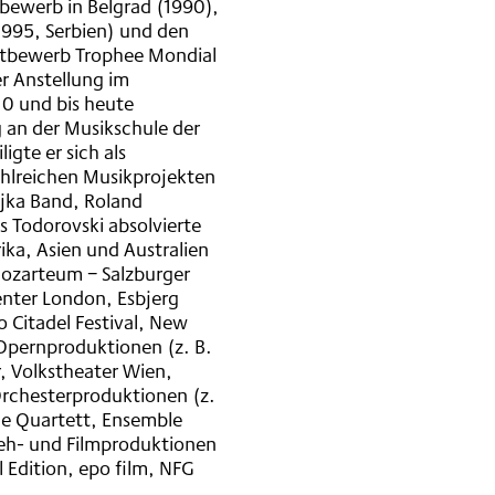
tbewerb in Belgrad (1990),
1995, Serbien) und den
ttbewerb Trophee Mondial
r Anstellung im
0 und bis heute
 an der Musikschule der
igte er sich als
hlreichen Musikprojekten
ojka Band, Roland
 Todorovski absolvierte
ika, Asien und Australien
Mozarteum − Salzburger
nter London, Esbjerg
o Citadel Festival, New
d Opernproduktionen (z. B.
, Volkstheater Wien,
rchesterproduktionen (z.
hne Quartett, Ensemble
seh- und Filmproduktionen
 Edition, epo film, NFG