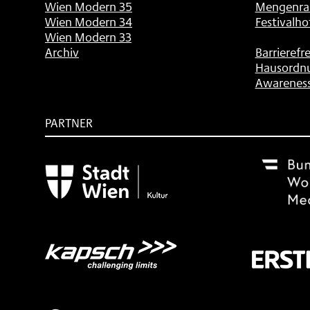
Wien Modern 35
Mengenra
Wien Modern 34
Festivalho
Wien Modern 33
Archiv
Barrierefre
Hausordn
Awarenes
PARTNER
Subventionsgeber
Festivalsponsor
Mit