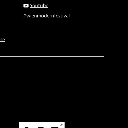
Youtube
#wienmodernfestival
se