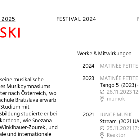
L 2025
FESTIVAL 2024
ski
Werke & Mitwirkungen
2024
MATINÉE PETITE
2023
MATINÉE PETITE
seine musikalische
Tango 5
(
2023
)
-
 des Musikgymnasiums
26.11.2023 1
äter nach Österreich, wo
,
mumok
schule Bratislava erwarb
 Studium mit
ildung studierte er bei
2021
JUNGE MUSIK
kkordeon, wie Snezana
Stream
(
2021
U
d Winklbauer-Zourek, und
25.11.2021 17
ale und internationale
,
Reaktor