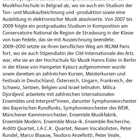
Musikhochschule in Belgrad ab, wo sie auch ein Studium der
Ton- und Musikaufzeichnung und -produktion sowie eine
Ausbildung in elektronischer Musik absolvierte. Von 2007 bis
2009 folgte ein postgraduales Studium in Komposition am
Conservatoire National de Region de Strasbourg in der Klasse
von Ivan Fedele, das sie mit Auszeichnung beendete.
2009−2010 setzte sie ihren beruflichen Weg am IRCAM Paris
fort, wo sie auch Stipendiatin der Cité Internationale des Arts
war, ehe sie an der Hochschule für Musik Hanns Eisler in Berlin
in der Klasse von Hanspeter Kyburz aufgenommen wurde
sowie daneben an zahlreichen Kursen, Meisterkursen und
Festivals in Deutschland, Österreich, Ungarn, Frankreich, der
Schweiz, Serbien, Belgien und Israel teilnahm. Milica
Djordjević arbeitete mit zahlreichen internationalen
Ensembles und Interpret*innen, darunter Symphonieorchester
des Bayerischen Rundfunks, Symphonieorchester des WDR,
Münchener Kammerorchester, Ensemble Musikfabrik,
Ensemble Modern, Ensemble Mosa-ik, Ensemble Recherche,
Arditti Quartet, J.A.C.K. Quartet, Neuen Vocalsolisten, Peter
Rundel, Marco Blaauw, Teodoro Anzellotti, Peter Veale,