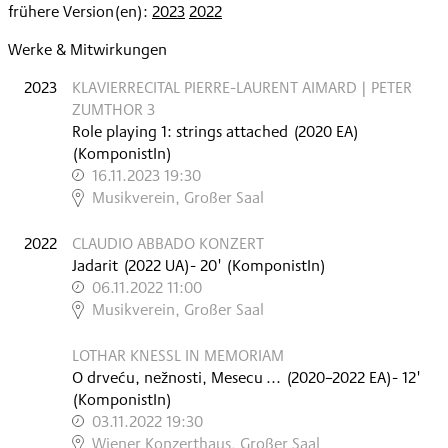
frühere Version(en):
2023
2022
Werke & Mitwirkungen
2023
KLAVIERRECITAL PIERRE-LAURENT AIMARD | PETER
ZUMTHOR 3
Role playing 1: strings attached
(
2020
EA
)
(KomponistIn)
16.11.2023 19:30
,
Musikverein, Großer Saal
2022
CLAUDIO ABBADO KONZERT
Jadarit
(
2022
UA
)
- 20'
(KomponistIn)
06.11.2022 11:00
,
Musikverein, Großer Saal
LOTHAR KNESSL IN MEMORIAM
O drveću, nežnosti, Mesecu ...
(
2020–2022
EA
)
- 12'
(KomponistIn)
03.11.2022 19:30
,
Wiener Konzerthaus, Großer Saal