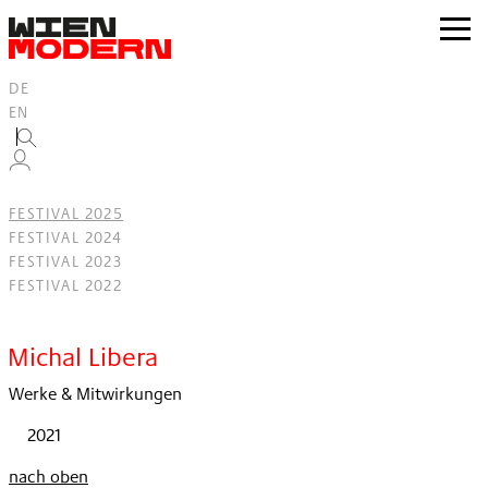
Inhalt
springen
zur
Navig
DE
EN
FESTIVAL 2025
FESTIVAL 2024
FESTIVAL 2023
FESTIVAL 2022
Filter
Michal Libera
Werke & Mitwirkungen
2021
nach oben