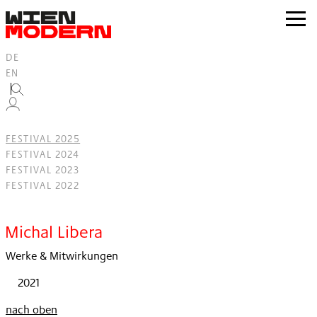
Inhalt
springen
zur
Navig
DE
EN
FESTIVAL 2025
FESTIVAL 2024
FESTIVAL 2023
FESTIVAL 2022
Filter
Michal Libera
Werke & Mitwirkungen
2021
nach oben