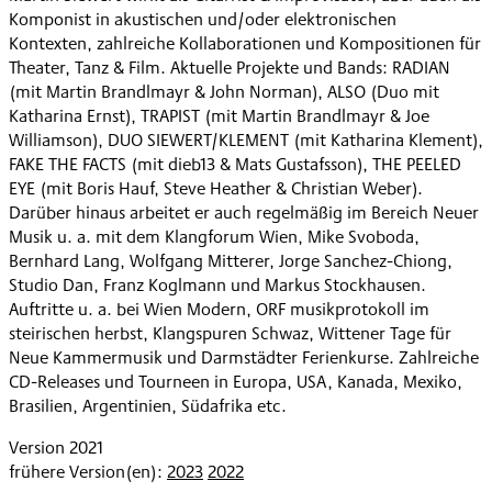
Komponist in akustischen und/oder elektronischen
Kontexten, zahlreiche Kollaborationen und Kompositionen für
Theater, Tanz & Film. Aktuelle Projekte und Bands: RADIAN
(mit Martin Brandlmayr & John Norman), ALSO (Duo mit
Katharina Ernst), TRAPIST (mit Martin Brandlmayr & Joe
Williamson), DUO SIEWERT/KLEMENT (mit Katharina Klement),
FAKE THE FACTS (mit dieb13 & Mats Gustafsson), THE PEELED
EYE (mit Boris Hauf, Steve Heather & Christian Weber).
Darüber hinaus arbeitet er auch regelmäßig im Bereich Neuer
Musik u. a. mit dem Klangforum Wien, Mike Svoboda,
Bernhard Lang, Wolfgang Mitterer, Jorge Sanchez-Chiong,
Studio Dan, Franz Koglmann und Markus Stockhausen.
Auftritte u. a. bei Wien Modern, ORF musikprotokoll im
steirischen herbst, Klangspuren Schwaz, Wittener Tage für
Neue Kammermusik und Darmstädter Ferienkurse. Zahlreiche
CD-Releases und Tourneen in Europa, USA, Kanada, Mexiko,
Brasilien, Argentinien, Südafrika etc.
Version 2021
frühere Version(en):
2023
2022