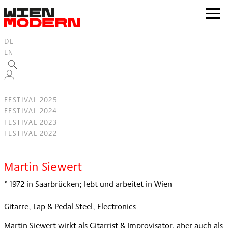
Inhalt
springen
zur
Navig
DE
EN
FESTIVAL 2025
FESTIVAL 2024
FESTIVAL 2023
FESTIVAL 2022
Filter
Martin Siewert
* 1972 in Saarbrücken; lebt und arbeitet in Wien
Gitarre, Lap & Pedal Steel, Electronics
Martin Siewert wirkt als Gitarrist & Improvisator, aber auch als