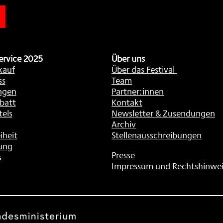
n
ervice 2025
Über uns
kauf
Über das Festival
ss
Team
ngen
Partner:innen
batt
Kontakt
tels
Newsletter & Zusendungen
Archiv
iheit
Stellenausschreibungen
ung
Presse
s
Impressum und Rechtshinwei