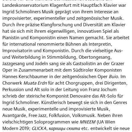
Landeskonservatorium Klagenfurt mit Hauptfach Klavier war
Ingrid Schmoliners Musik geprägt von ihrem Interesse an
improvisierter, experimenteller und zeitgenössischer Musik.
Durch ihre präzise Klangforschung und Diversität am Klavier
hat sie sich mit ihrem eigenwilligen, innovativen Spiel als
Pianistin und Komponistin einen Namen gemacht. Sie arbeitet
für international renommierte Bühnen als Interpretin,
Improvisatorin und Komponistin. Durch die vielseitige Aus-
und Weiterbildung in Stimmbildung, Obertongesang,
Jazzgesang und Jodeln sang sie als Gastsolistin an der Grazer
Oper in Zusammenarbeit mit dem Südtiroler Komponisten
Hannes Kerschbaumer in der zeitgenössischen Oper
Buio
. Im
Chorwerk
Muata Erdn
für acht Chorgruppen, drei Dirigenten,
Perkussion und Alt solo in der Leitung von Franz Jochum
schrieb der steirische Komponist Denovaire das Alt-Solo für
Ingrid Schmoliner. Künstlerisch bewegt sie sich in den Genres
neue Musik, experimentelle und improvisierte Musik,
Avantgarde, Free Jazz, Folkfusion, Volksmusik. Neben ihren
vielschichtigen Soloprogrammen wie
MNEEM
(UA Wien
Modern 2019;
GLICKA, карлицы сюита
etc. entwickelt sie neue