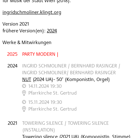
für Musik der Stadt Wien (2018).
ingridschmoliner.klingt.org
Version 2021
frühere Version(en):
2024
Werke & Mitwirkungen
2025
PARTY MODERN |
2024
INGRID SCHMOLINER / BERNHARD RASINGER /
INGRID SCHMOLINER/ BERNHARD RASINGER
NUT
(
2024
UA
)
- 50'
(KomponistIn, Orgel)
14.11.2024 19:30
,
Pfarrkirche St. Gertrud
15.11.2024 19:30
,
Pfarrkirche St. Gertrud
2021
TOWERING SILENCE / TOWERING SILENCE
(INSTALLATION)
Towering silence
(
2021
UA
)
(KomponistIn, Stimme)