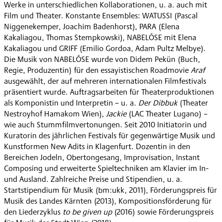
Werke in unterschiedlichen Kollaborationen, u. a. auch mit
Film und Theater. Konstante Ensembles: WATUSSI (Pascal
Niggenekemper, Joachim Badenhorst), PARA (Elena
Kakaliagou, Thomas Stempkowski), NABELÓSE mit Elena
Kakaliagou und GRIFF (Emilio Gordoa, Adam Pultz Melbye).
Die Musik von NABELÓSE wurde von Didem Pekün (Buch,
Regie, Produzentin) für den essayistischen Roadmovie
Araf
ausgewählt, der auf mehreren internationalen Filmfestivals
präsentiert wurde. Auftragsarbeiten für Theaterproduktionen
als Komponistin und Interpretin – u. a.
Der Dibbuk
(Theater
Nestroyhof Hamakom Wien),
Jackie
(LAC Theater Lugano) –
wie auch Stummfilmvertonungen. Seit 2010 Initiatorin und
Kuratorin des jährlichen Festivals für gegenwärtige Musik und
Kunstformen New Adits in Klagenfurt. Dozentin in den
Bereichen Jodeln, Obertongesang, Improvisation, Instant
Composing und erweiterte Spieltechniken am Klavier im In-
und Ausland. Zahlreiche Preise und Stipendien, u. a.
Startstipendium für Musik (bm:ukk, 2011), Förderungspreis für
Musik des Landes Kärnten (2013), Kompositionsförderung für
den Liederzyklus
to be given up
(2016) sowie Förderungspreis