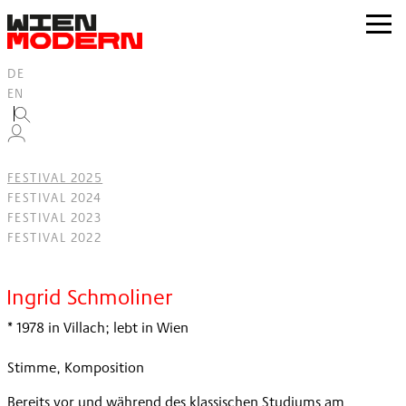
Inhalt
springen
zur
Navig
DE
EN
FESTIVAL 2025
FESTIVAL 2024
FESTIVAL 2023
FESTIVAL 2022
Filter
Ingrid Schmoliner
* 1978 in Villach; lebt in Wien
Stimme, Komposition
Bereits vor und während des klassischen Studiums am