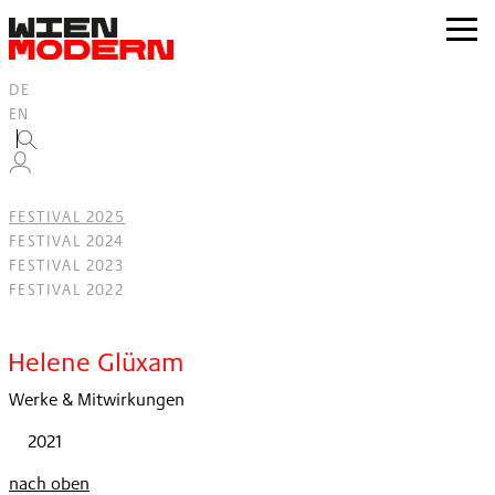
Inhalt
springen
zur
Navig
DE
EN
FESTIVAL 2025
FESTIVAL 2024
FESTIVAL 2023
FESTIVAL 2022
Filter
Helene Glüxam
Werke & Mitwirkungen
2021
nach oben