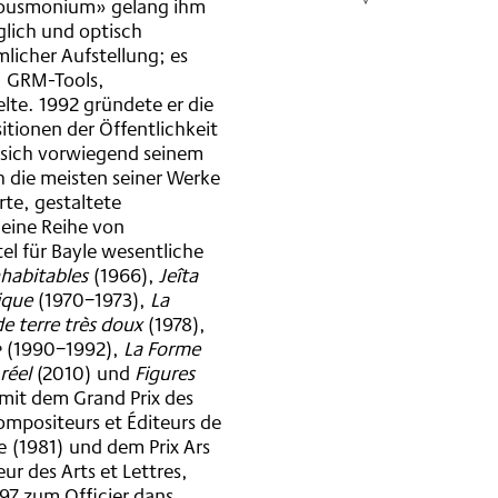
cousmonium» gelang ihm
glich und optisch
licher Aufstellung; es
, GRM-Tools,
lte. 1992 gründete er die
tionen der Öffentlichkeit
 sich vorwiegend seinem
h die meisten seiner Werke
rte, gestaltete
eine Reihe von
el für Bayle wesentliche
nhabitables
(1966),
Jeîta
ique
(1970−1973),
La
 terre très doux
(1978),
æ
(1990−1992),
La Forme
réel
(2010) und
Figures
mit dem Grand Prix des
mpositeurs et Éditeurs de
e (1981) und dem Prix Ars
r des Arts et Lettres,
97 zum Officier dans