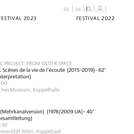
DE
EN
FESTIVAL 2023
FESTIVAL 2022
C PROJECT: FROM OUTER SPACE
. Scènes de la vie de l'écoute
(
2015–2019
)
- 62'
nterpretation)
8:00
sches Museum, Kuppelhalle
(Mehrkanalversion)
(
1978/2009
UA
)
- 40'
esamtleitung)
9:30
iversität Wien, Kuppelsaal