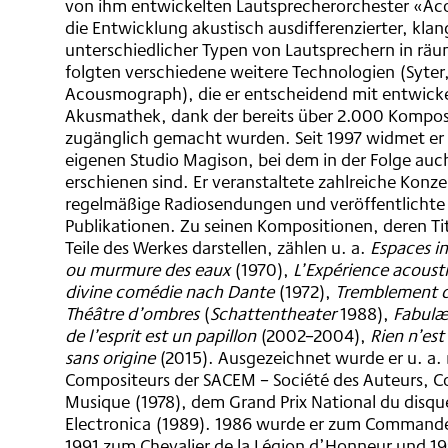
von ihm entwickelten Lautsprecherorchester «A
die Entwicklung akustisch ausdifferenzierter, klan
unterschiedlicher Typen von Lautsprechern in räum
folgten verschiedene weitere Technologien (Syter
Acousmograph), die er entscheidend mit entwicke
Akusmathek, dank der bereits über 2.000 Komposi
zugänglich gemacht wurden. Seit 1997 widmet er
eigenen Studio Magison, bei dem in der Folge auc
erschienen sind. Er veranstaltete zahlreiche Konze
regelmäßige Radiosendungen und veröffentlichte 
Publikationen. Zu seinen Kompositionen, deren Tit
Teile des Werkes darstellen, zählen u. a.
Espaces i
ou murmure des eaux
(1970),
L’Expérience acoust
divine comédie nach Dante
(1972),
Tremblement de
Théâtre d’ombres
(
Schattentheater
1988),
Fabul
de l’esprit est un papillon
(2002–2004),
Rien n’est 
sans origine
(2015). Ausgezeichnet wurde er u. a. 
Compositeurs der SACEM – Société des Auteurs, Co
Musique (1978), dem Grand Prix National du disqu
Electronica (1989). 1986 wurde er zum Commandeu
1991 zum Chevalier de la Légion d’Honneur und 19