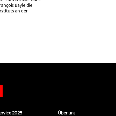
rançois Bayle die
stituts an der
n
ervice 2025
Über uns