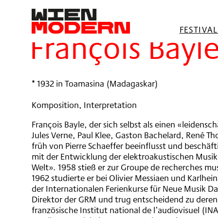
springen
Filter
FESTIVA
François Bayl
* 1932 in Toamasina (Madagaskar)
Komposition, Interpretation
François Bayle, der sich selbst als einen «leidens
Jules Verne, Paul Klee, Gaston Bachelard, René 
früh von Pierre Schaeffer beeinflusst und beschäft
mit der Entwicklung der elektroakustischen Musi
Welt». 1958 stieß er zur Groupe de recherches mu
1962 studierte er bei Olivier Messiaen und Karlh
der Internationalen Ferienkurse für Neue Musik D
Direktor der GRM und trug entscheidend zu deren 
französische Institut national de l’audiovisuel (I