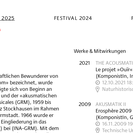
L 2025
FESTIVAL 2024
e
Werke & Mitwirkungen
2021
THE ACOUSMATI
Le projet »Ouïr«
chaftlichen Bewunderer von
(KomponistIn, I
Thom» bezeichnet, wurde
12.10.2021 1
igte sich von Beginn an
,
Naturhistori
k und der «akusmatischen
sicales (GRM), 1959 bis
2009
AKUSMATIK II
einz Stockhausen im Rahmen
Erosphère 2009 
armstadt. 1966 wurde er
(KomponistIn, G
Eingliederung in das
16.11.2009 1
NA) bei (INA-GRM). Mit dem
,
Technische Un