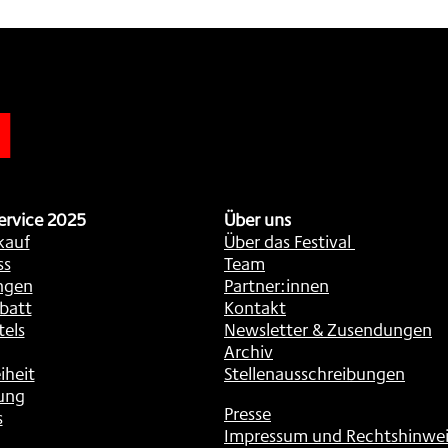
n
ervice 2025
Über uns
kauf
Über das Festival
ss
Team
ngen
Partner:innen
batt
Kontakt
tels
Newsletter & Zusendungen
Archiv
iheit
Stellenausschreibungen
ung
Presse
s
Impressum und Rechtshinwei