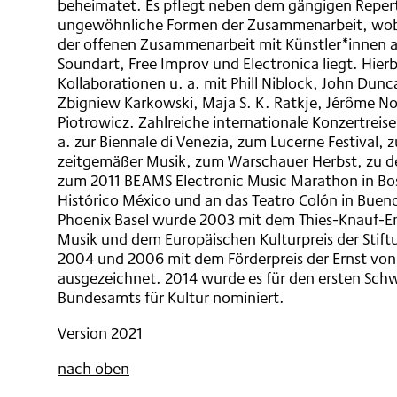
beheimatet. Es pflegt neben dem gängigen Reper
ungewöhnliche Formen der Zusammenarbeit, wob
der offenen Zusammenarbeit mit Künstler*innen a
Soundart, Free Improv und Electronica liegt. Hier
Kollaborationen u. a. mit Phill Niblock, John Dunca
Zbigniew Karkowski, Maja S. K. Ratkje, Jérôme No
Piotrowicz. Zahlreiche internationale Konzertreis
a. zur Biennale di Venezia, zum Lucerne Festival,
zeitgemäßer Musik, zum Warschauer Herbst, zu d
zum 2011 BEAMS Electronic Music Marathon in Bos
Histórico México und an das Teatro Colón in Buen
Phoenix Basel wurde 2003 mit dem Thies-Knauf-E
Musik und dem Europäischen Kulturpreis der Stift
2004 und 2006 mit dem Förderpreis der Ernst von
ausgezeichnet. 2014 wurde es für den ersten Schw
Bundesamts für Kultur nominiert.
Version 2021
nach oben