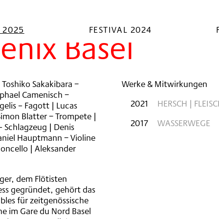
L 2025
FESTIVAL 2024
enix Basel
| Toshiko Sakakibara −
Werke & Mitwirkungen
Raphael Camenisch −
2021
HERSCH | FLEIS
gelis – Fagott | Lucas
Simon Blatter − Trompete |
2017
WASSERWEGE
– Schlagzeug | Denis
 Daniel Hauptmann − Violine
loncello | Aleksander
ger, dem Flötisten
ss gegründet, gehört das
les für zeitgenössische
ihe im Gare du Nord Basel