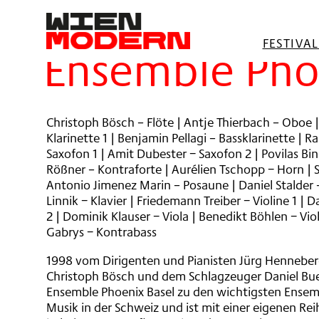
springen
Filter
FESTIVA
Ensemble Pho
Christoph Bösch – Flöte | Antje Thierbach – Oboe 
Klarinette 1 | Benjamin Pellagi – Bassklarinette | 
Saxofon 1 | Amit Dubester − Saxofon 2 | Povilas Bin
Rößner – Kontraforte | Aurélien Tschopp − Horn | 
Antonio Jimenez Marin – Posaune | Daniel Stalder 
Linnik − Klavier | Friedemann Treiber − Violine 1 |
2 | Dominik Klauser − Viola | Benedikt Böhlen − Vio
Gabrys − Kontrabass
1998 vom Dirigenten und Pianisten Jürg Henneber
Christoph Bösch und dem Schlagzeuger Daniel Bue
Ensemble Phoenix Basel zu den wichtigsten Ensemb
Musik in der Schweiz und ist mit einer eigenen Re