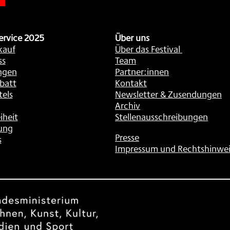
ervice 2025
Über uns
kauf
Über das Festival
ss
Team
ngen
Partner:innen
batt
Kontakt
tels
Newsletter & Zusendungen
Archiv
iheit
Stellenausschreibungen
ung
Presse
s
Impressum und Rechtshinwei