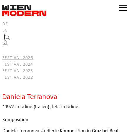
Inhalt
springen
zur
Navig
DE
EN
FESTIVAL 2025
FESTIVAL 2024
FESTIVAL 2023
FESTIVAL 2022
Filter
Daniela Terranova
* 1977 in Udine (Italien); lebt in Udine
Komposition
Daniela Terranova studierte Komposition in Graz bei Beat