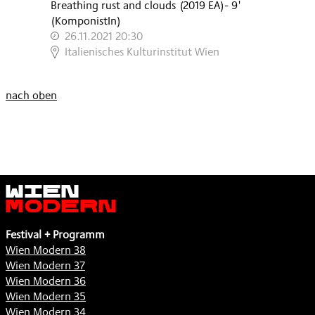
Breathing rust and clouds
(
2019
EA
)
- 9'
(KomponistIn)
26.11.2021 20:30
,
Italienisches Kulturinstitut Wien
nach oben
Wien
Modern
Festival + Programm
Wien Modern 38
Wien Modern 37
Wien Modern 36
Wien Modern 35
Wien Modern 34