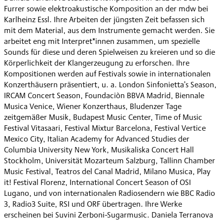
Furrer sowie elektroakustische Komposition an der mdw bei
Karlheinz Essl. Ihre Arbeiten der jüngsten Zeit befassen sich
mit dem Material, aus dem Instrumente gemacht werden. Sie
arbeitet eng mit Interpret*innen zusammen, um spezielle
Sounds für diese und deren Spielweisen zu kreieren und so die
Körperlichkeit der Klangerzeugung zu erforschen. Ihre
Kompositionen werden auf Festivals sowie in internationalen
Konzerthäusern präsentiert, u. a. London Sinfonietta’s Season,
IRCAM Concert Season, Foundaciòn BBVA Madrid, Biennale
Musica Venice, Wiener Konzerthaus, Bludenzer Tage
zeitgemäßer Musik, Budapest Music Center, Time of Music
Festival Vitasaari, Festival Mixtur Barcelona, Festival Vertice
Mexico City, Italian Academy for Advanced Studies der
Columbia University New York, Musikaliska Concert Hall
Stockholm, Universität Mozarteum Salzburg, Tallinn Chamber
Music Festival, Teatros del Canal Madrid, Milano Musica, Play
it! Festival Florenz, International Concert Season of OSI
Lugano, und von internationalen Radiosendern wie BBC Radio
3, Radio3 Suite, RSI und ORF übertragen. Ihre Werke
erscheinen bei Suvini Zerboni-Sugarmusic. Daniela Terranova