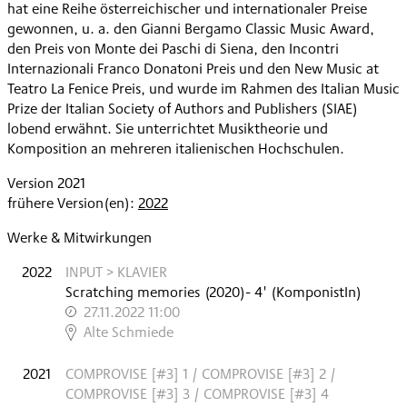
hat eine Reihe österreichischer und internationaler Preise
gewonnen, u. a. den Gianni Bergamo Classic Music Award,
den Preis von Monte dei Paschi di Siena, den Incontri
Internazionali Franco Donatoni Preis und den New Music at
Teatro La Fenice Preis, und wurde im Rahmen des Italian Music
Prize der Italian Society of Authors and Publishers (SIAE)
lobend erwähnt. Sie unterrichtet Musiktheorie und
Komposition an mehreren italienischen Hochschulen.
Version 2021
frühere Version(en):
2022
Werke & Mitwirkungen
2022
INPUT > KLAVIER
Scratching memories
(
2020
)
- 4'
(KomponistIn)
27.11.2022 11:00
,
Alte Schmiede
2021
COMPROVISE [#3] 1 / COMPROVISE [#3] 2 /
COMPROVISE [#3] 3 / COMPROVISE [#3] 4