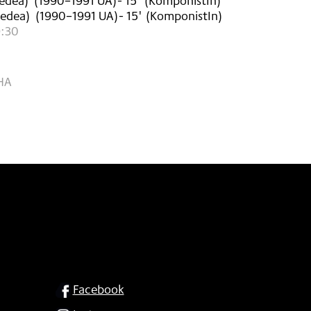
edea)
(
1990–1991
UA
)
- 15'
(KomponistIn)
Medea)
(
1990–1991
UA
)
- 15'
(KomponistIn)
9:30
HA
SOCIAL
Facebook