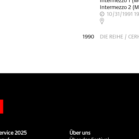
Intermezzo 1 (M
Intermezzo 2 (
10/31/1991 1
,
1990
DIE REIHE / CER
n
ervice 2025
Über uns