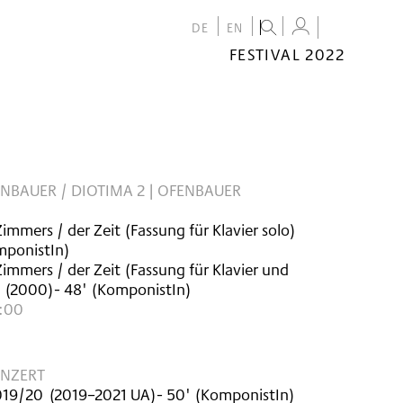
DE
EN
FESTIVAL 2022
FESTIVAL
2022
CALENDAR
VENUES
ENBAUER / DIOTIMA 2 | OFENBAUER
immers / der Zeit (Fassung für Klavier solo)
ponistIn)
immers / der Zeit (Fassung für Klavier und
(
2000
)
- 48'
(KomponistIn)
7:00
NZERT
2019/20
(
2019–2021
UA
)
- 50'
(KomponistIn)