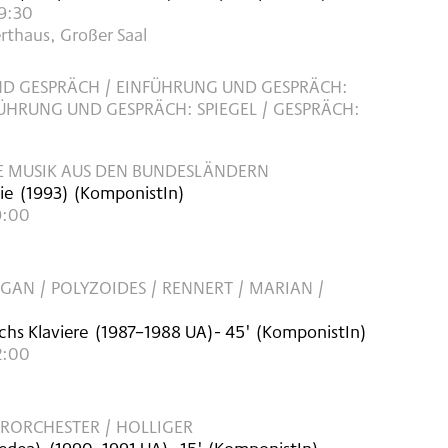
9:30
rthaus, Großer Saal
D GESPRÄCH / EINFÜHRUNG UND GESPRÄCH:
ÜHRUNG UND GESPRÄCH: SPIEGEL / GESPRÄCH:
E MUSIK AUS DEN BUNDESLÄNDERN
ie
(
1993
)
(KomponistIn)
9:00
GAN / POLYZOIDES / RENNERT / MARIAN /
echs Klaviere
(
1987–1988
UA
)
- 45'
(KomponistIn)
2:00
ORCHESTER / HOLLIGER