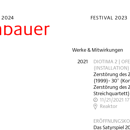
 2024
FESTIVAL 2023
nbauer
Werke & Mitwirkungen
2021
DIOTIMA 2 | OF
(INSTALLATION)
Zerstörung des Z
(
1999
)
- 30'
(Kom
Zerstörung des Z
Streichquartett)
11/21/2021 1
,
Reaktor
ERÖFFNUNGSKO
Das Satyrspiel 