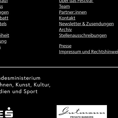
kauf
Über das Festival
ss
Team
ngen
Partner:innen
batt
Kontakt
tels
Newsletter & Zusendungen
Archiv
iheit
Stellenausschreibungen
ung
Presse
s
Impressum und Rechtshinwei