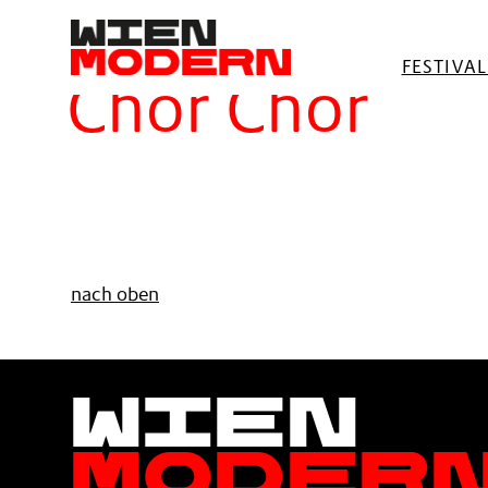
springen
Filter
FESTIVA
Chor Chor
nach oben
Wien
Moder