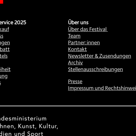
ervice 2025
Über uns
kauf
Über das Festival
ss
Team
ngen
Partner:innen
batt
Kontakt
tels
Newsletter & Zusendungen
Archiv
iheit
Stellenausschreibungen
ung
Presse
s
Impressum und Rechtshinwei