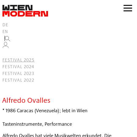
Inhalt
springen
zur
Navig
DE
EN
FESTIVAL 2025
FESTIVAL 2024
FESTIVAL 2023
FESTIVAL 2022
Filter
Alfredo Ovalles
* 1986 Caracas (Venezuela); lebt in Wien
Tasteninstrumente, Performance
Alfredo Ovalles hat viele Musikwelten erkundet. Die