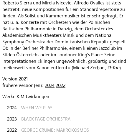
Roberto Sierra und Mirela Ivicevic. Alfredo Ovalles ist stets
bestrebt, neue Kompositionen für ein Standardrepertoire zu
finden. Als Solist und Kammermusiker ist er sehr gefragt. Er
hat u. a. Konzerte mit Orchestern wie der Polnischen
Baltischen Philharmonie in Danzig, dem Orchester des
Akademischen Musiktheaters Minsk und dem National
Symphony Orchestra der Dominikanischen Republik gespielt.
Ob in der Berliner Philharmonie, einem kleinen Jazzclub im
Süden Österreichs oder im Londoner King’s Place: Seine
Interpretationen «klingen ungewöhnlich, großartig und sind
meilenweit vom Kanon entfernt» (Michael Zerban,
O-Ton
).
Version 2021
frühere Version(en):
2024
2022
Werke & Mitwirkungen
2024
WHEN WE PLAY
2023
BLACK PAGE ORCHESTRA
2022
GEORGE CRUMB: MAKROKOSMOS