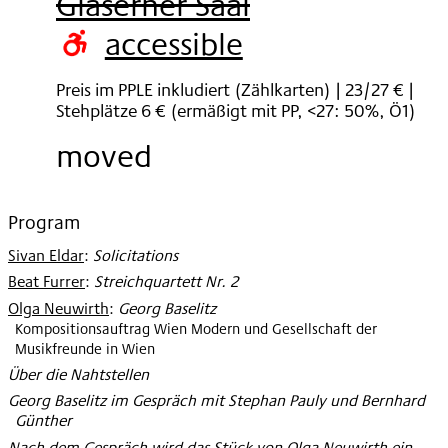
Gläserner Saal
2021
accessible
Preis im PPLE inkludiert (Zählkarten) | 23/27 € |
Stehplätze 6 € (ermäßigt mit PP, <27: 50%, Ö1)
moved
Program
Sivan Eldar
:
Solicitations
Beat Furrer
:
Streichquartett Nr. 2
Olga Neuwirth
:
Georg Baselitz
Kompositionsauftrag Wien Modern und Gesellschaft der
Musikfreunde in Wien
Über die Nahtstellen
Georg Baselitz im Gespräch mit Stephan Pauly und Bernhard
Günther
Nach dem Gespräch wird das Stück von Olga Neuwirth ein