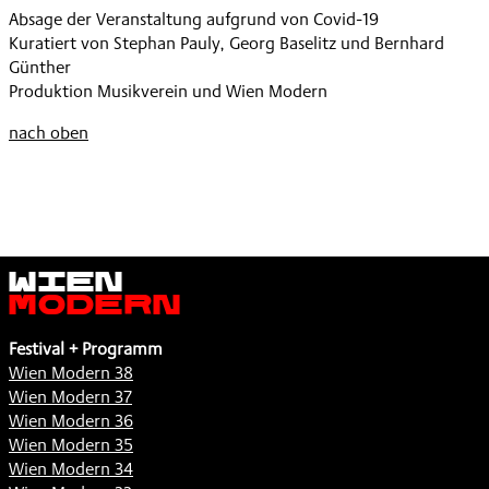
5
Absage der Veranstaltung aufgrund von Covid-19
,
Kuratiert von Stephan Pauly, Georg Baselitz und Bernhard
Günther
Produktion Musikverein und Wien Modern
nach oben
Wien
Modern
Festival + Programm
Wien Modern 38
Wien Modern 37
Wien Modern 36
Wien Modern 35
Wien Modern 34