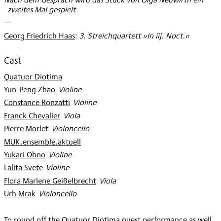
zweites Mal gespielt
—
Georg Friedrich Haas
:
3. Streichquartett »In iij. Noct.«
Cast
Quatuor Diotima
Yun-Peng Zhao
:
Violine
Constance Ronzatti
:
Violine
Franck Chevalier
:
Viola
Pierre Morlet
:
Violoncello
MUK.ensemble.aktuell
Yukari Ohno
:
Violine
Lalita Svete
:
Violine
Flora Marlene Geißelbrecht
:
Viola
Urh Mrak
:
Violoncello
To round off the Quatuor Diotima guest performance as well