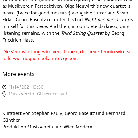
as Musikverein Perspektiven, Olga Neuwirth's new quartet is
heard (twice for good measure) alongside Furrer and Sivan
Eldar. Georg Baselitz recorded his text
Nicht nee nee nicht no
himself for this piece. And then, in complete darkness, only
listening remains, with the
Third String Quartet
by Georg
Friedrich Haas.
Die Veranstaltung wird verschoben, der neue Termin wird so
bald wie möglich bekanntgegeben.
More events
11/14/2021 19:30
,
BASELITZ
Musikverein, Gläserner Saal
4
|
Kuratiert von Stephan Pauly, Georg Baselitz und Bernhard
DIOTIMA
Günther
4
Produktion Musikverein und Wien Modern
|
FURRER