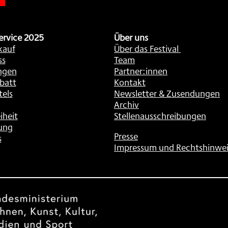
ervice 2025
Über uns
kauf
Über das Festival
ss
Team
ngen
Partner:innen
batt
Kontakt
tels
Newsletter & Zusendungen
Archiv
iheit
Stellenausschreibungen
ung
Presse
s
Impressum und Rechtshinwei