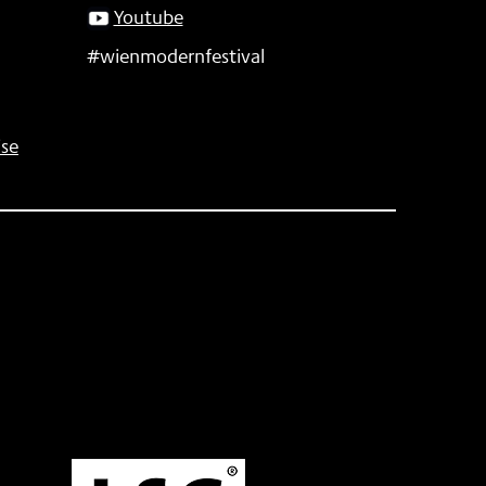
Youtube
#wienmodernfestival
se