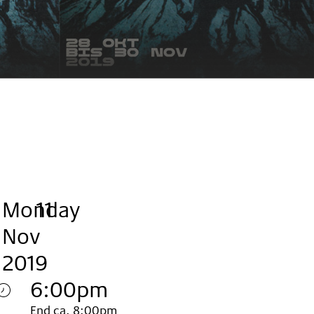
Monday
,
.
.
11
Nov
2019
6:00pm
End ca. 8:00pm