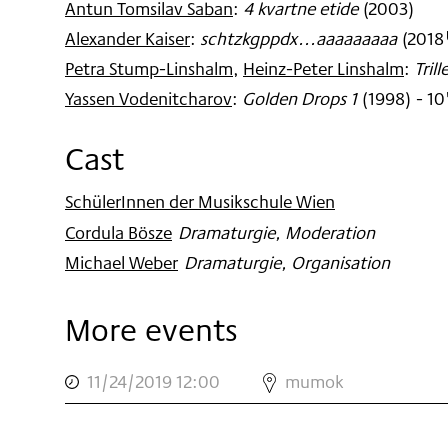
Antun Tomsilav Saban
:
4 kvartne etide
(
2003
)
Alexander Kaiser
:
schtzkgppdx...aaaaaaaaa
(
2018
Petra Stump-Linshalm
,
Heinz-Peter Linshalm
:
Tril
Yassen Vodenitcharov
:
Golden Drops 1
(
1998
)
- 10
Cast
SchülerInnen der Musikschule Wien
:
Cordula Bösze
:
Dramaturgie, Moderation
Michael Weber
:
Dramaturgie, Organisation
More events
,
MUMOK
11/24/2019 12:00
mumok
MATINEE
PETITE
,