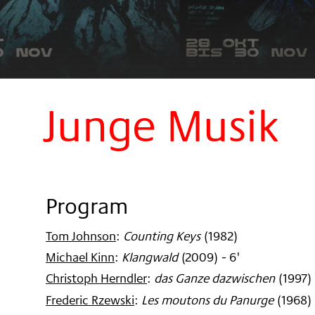
Junge Musik
Program
Tom Johnson
:
Counting Keys
(
1982
)
Michael Kinn
:
Klangwald
(
2009
)
- 6'
Christoph Herndler
:
das Ganze dazwischen
(
1997
)
Frederic Rzewski
:
Les moutons du Panurge
(
1968
)