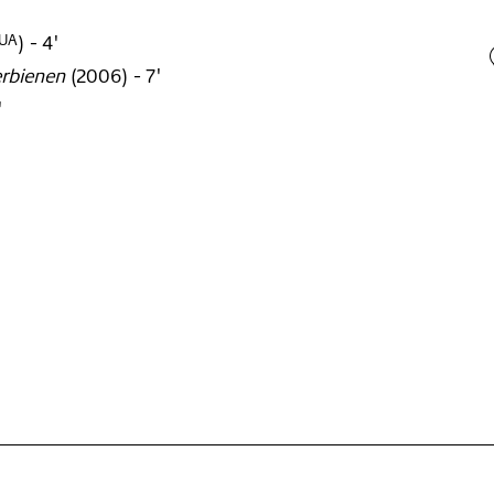
)
- 4'
UA
lerbienen
(
2006
)
- 7'
'