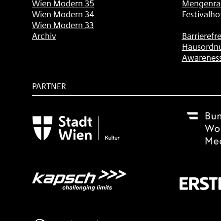
Wien Modern 35
Mengenra
Wien Modern 34
Festivalho
Wien Modern 33
Archiv
Barrierefre
Hausordn
Awarenes
PARTNER
Subventionsgeber
Festivalsponsor
Mit
freundlicher