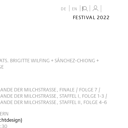
DE
EN
FESTIVAL 2022
FESTIVAL
2022
CALENDAR
VENUES
ATS. BRIGITTE WILFING + SÁNCHEZ-CHIONG +
GE
NDE DER MILCHSTRASSE, FINALE / FOLGE 7 / D
DE DER MILCHSTRASSE, STAFFEL I, FOLGE 1-3 / DA
DE DER MILCHSTRASSE, STAFFEL II, FOLGE 4-6
PERN
ichtdesign)
9:30