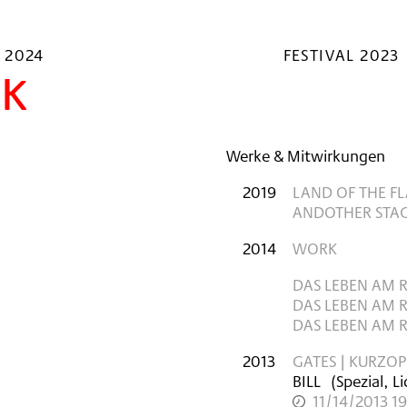
 2024
FESTIVAL 2023
ek
Werke & Mitwirkungen
2019
LAND OF THE FL
ANDOTHER STA
2014
WORK
DAS LEBEN AM RA
AS LEBEN AM RAN
S LEBEN AM RAN
2013
GATES | KURZO
BILL
(Spezial, L
11/14/2013 1