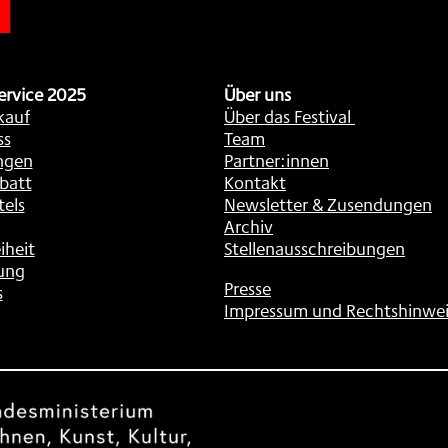
ervice 2025
Über uns
kauf
Über das Festival
ss
Team
ngen
Partner:innen
batt
Kontakt
tels
Newsletter & Zusendungen
Archiv
iheit
Stellenausschreibungen
ung
Presse
s
Impressum und Rechtshinwei