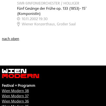
SWR-SINFONIEORCHESTER / HOLLIGER
Fünf Gesänge der Frühe op. 133
(
1853
)
- 15'
(KomponistIn)
10.11.2002 19:30
,
Wiener Konzerthaus, Großer Saal
nach oben
Wien
Modern
Festival + Programm
Wien Modern 38
Wien Modern 37
Wien Modern 36