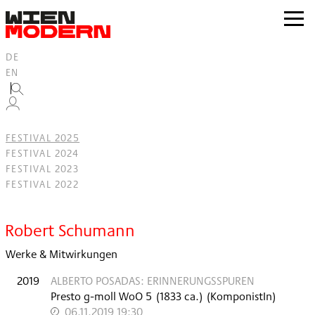
Inhalt
springen
zur
Navig
DE
EN
FESTIVAL 2025
FESTIVAL 2024
FESTIVAL 2023
FESTIVAL 2022
Filter
Robert Schumann
Werke & Mitwirkungen
2019
ALBERTO POSADAS: ERINNERUNGSSPUREN
Presto g-moll WoO 5
(
1833 ca.
)
(KomponistIn)
06.11.2019 19:30