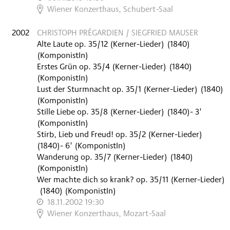
,
Wiener Konzerthaus, Schubert-Saal
2002
CHRISTOPH PRÉGARDIEN / SIEGFRIED MAUSER
Alte Laute op. 35/12 (Kerner-Lieder)
(
1840
)
(KomponistIn)
Erstes Grün op. 35/4 (Kerner-Lieder)
(
1840
)
(KomponistIn)
Lust der Sturmnacht op. 35/1 (Kerner-Lieder)
(
1840
)
(KomponistIn)
Stille Liebe op. 35/8 (Kerner-Lieder)
(
1840
)
- 3'
(KomponistIn)
Stirb, Lieb und Freud! op. 35/2 (Kerner-Lieder)
(
1840
)
- 6'
(KomponistIn)
Wanderung op. 35/7 (Kerner-Lieder)
(
1840
)
(KomponistIn)
Wer machte dich so krank? op. 35/11 (Kerner-Lieder)
(
1840
)
(KomponistIn)
18.11.2002 19:30
,
Wiener Konzerthaus, Mozart-Saal