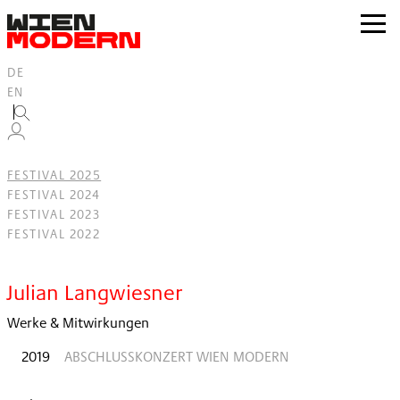
Inhalt
springen
zur
Navig
DE
EN
FESTIVAL 2025
FESTIVAL 2024
FESTIVAL 2023
FESTIVAL 2022
Filter
Julian Langwiesner
Werke & Mitwirkungen
2019
ABSCHLUSSKONZERT WIEN MODERN