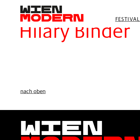
springen
Filter
FESTIVA
Hilary Binder
nach oben
Wien
Moder