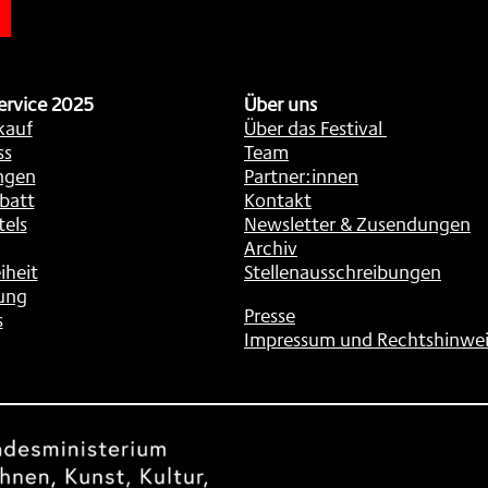
ervice 2025
Über uns
kauf
Über das Festival
ss
Team
ngen
Partner:innen
batt
Kontakt
tels
Newsletter & Zusendungen
Archiv
iheit
Stellenausschreibungen
ung
Presse
s
Impressum und Rechtshinwei