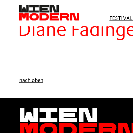
springen
Filter
FESTIVA
Diane Fading
nach oben
Wien
Moder