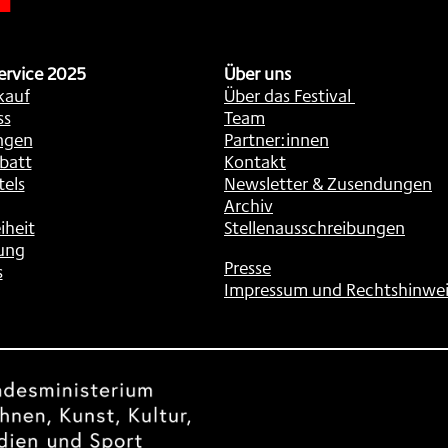
ervice 2025
Über uns
kauf
Über das Festival
ss
Team
ngen
Partner:innen
batt
Kontakt
tels
Newsletter & Zusendungen
Archiv
iheit
Stellenausschreibungen
ung
Presse
s
Impressum und Rechtshinwei