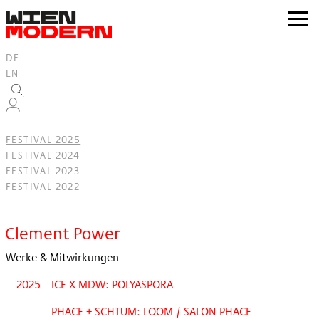
Inhalt
springen
zur
Navig
DE
EN
FESTIVAL 2025
FESTIVAL 2024
FESTIVAL 2023
FESTIVAL 2022
Filter
Clement Power
Werke & Mitwirkungen
2025
ICE X MDW: POLYASPORA
PHACE + SCHTUM: LOOM / SALON PHACE