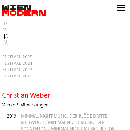
Inhalt
springen
zur
Navig
DE
EN
FESTIVAL 2025
FESTIVAL 2024
FESTIVAL 2023
FESTIVAL 2022
Filter
Christian Weber
Werke & Mitwirkungen
2019
MINIMAL NIGHT MUSIC. DER BLÖDE DRITTE
MITTWOCH / MINIMAL NIGHT MUSIC. DER
SONNENTON / MINIMAL NIGHT MUSIC. RESTORE