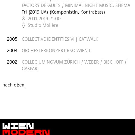
FACTORY DEFAULTS / MINIMAL NIGHT MUSIC. SFIEMA
Tri
(
2019
UA
)
(KomponistIn, Kontrabass)
20.11.2019 21:00
,
Studio Molière
2005
COLLECTIVE IDENTITIES VI | CATWALK
2004
ORCHESTERKONZERT RSO WIEN I
2002
COLLEGIUM NOVUM ZÜRICH / WEBER / BISCHOFF /
GASPAR
nach oben
Wien
Modern