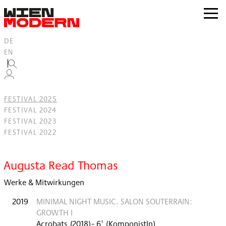
Inhalt
springen
zur
Navig
DE
EN
FESTIVAL 2025
FESTIVAL 2024
FESTIVAL 2023
FESTIVAL 2022
Filter
Augusta Read Thomas
Werke & Mitwirkungen
2019
MINIMAL NIGHT MUSIC. SALON SOUTERRAIN:
GROWTH I
Acrobats
(
2018
)
- 6'
(KomponistIn)