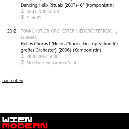
Dancing Helix Rituals
(
2007
)
- 6'
(KomponistIn)
08.11.2019 22:00
,
Gleis 21
2012
TONKÜNSTLER-ORCHESTER NIEDERÖSTERREICH /
LUBMAN
Helios Choros I (Helios Choros. Ein Triptychon für
großes Orchester)
(
2006
)
(KomponistIn)
28.10.2012 19:30
,
Musikverein, Großer Saal
nach oben
Wien
Modern