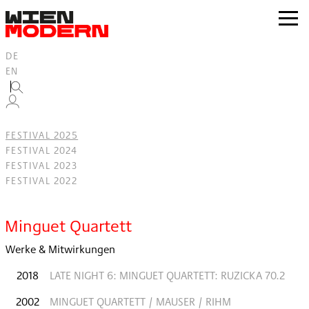
Inhalt
springen
zur
Navig
DE
EN
FESTIVAL 2025
FESTIVAL 2024
FESTIVAL 2023
FESTIVAL 2022
Filter
Minguet Quartett
Werke & Mitwirkungen
2018
LATE NIGHT 6: MINGUET QUARTETT: RUZICKA 70.2
2002
MINGUET QUARTETT / MAUSER / RIHM