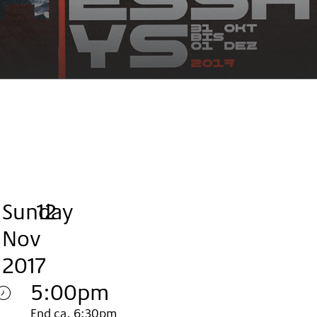
Sunday
,
.
.
12
Nov
2017
5:00pm
End ca. 6:30pm