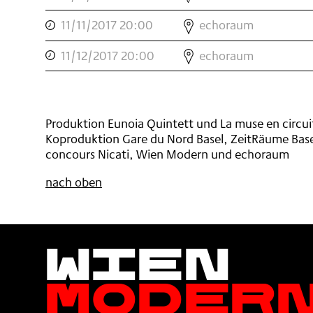
SHOT
,
,
ONE
TRAIN
11/11/2017 20:00
echoraum
SHOT
,
,
ONE
TRAIN
11/12/2017 20:00
echoraum
SHOT
,
TRAIN
,
Produktion Eunoia Quintett und La muse en circui
Koproduktion Gare du Nord Basel, ZeitRäume Basel
concours Nicati, Wien Modern und echoraum
nach oben
Wien
Moder