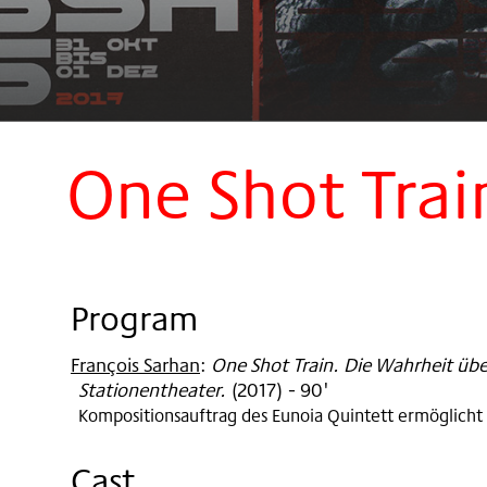
One Shot Trai
Program
François Sarhan
:
One Shot Train. Die Wahrheit üb
Stationentheater.
(
2017
)
- 90'
Kompositionsauftrag des Eunoia Quintett ermöglicht 
Cast