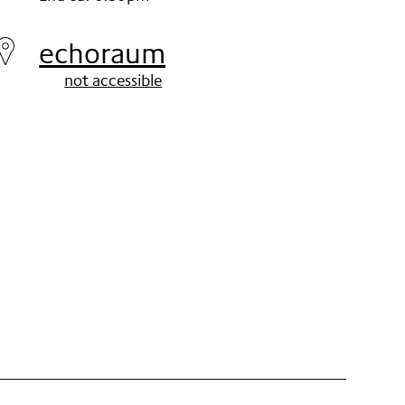
Sunday
12.
echoraum
Nov
not accessible
2017