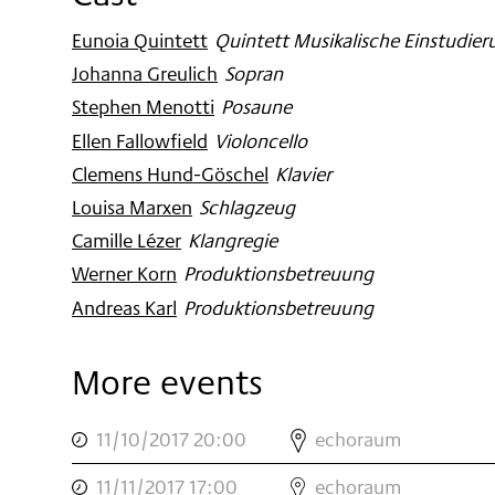
Eunoia Quintett
:
Quintett Musikalische Einstudier
Johanna Greulich
:
Sopran
Stephen Menotti
:
Posaune
Ellen Fallowfield
:
Violoncello
Clemens Hund-Göschel
:
Klavier
Louisa Marxen
:
Schlagzeug
Camille Lézer
:
Klangregie
Werner Korn
:
Produktionsbetreuung
Andreas Karl
:
Produktionsbetreuung
More events
,
ONE
11/10/2017 20:00
echoraum
SHOT
,
ONE
TRAIN
11/11/2017 17:00
echoraum