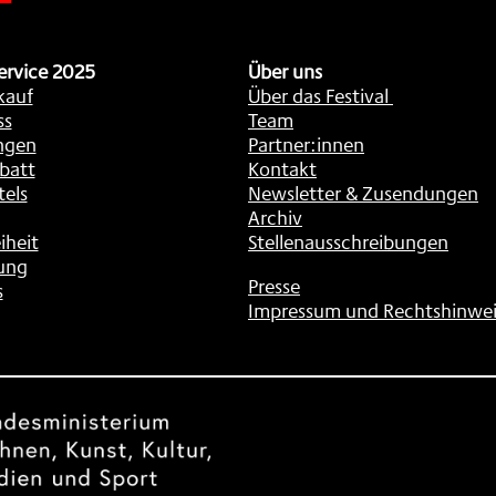
ervice 2025
Über uns
kauf
Über das Festival
ss
Team
ngen
Partner:innen
batt
Kontakt
tels
Newsletter & Zusendungen
Archiv
iheit
Stellenausschreibungen
ung
Presse
s
Impressum und Rechtshinwei