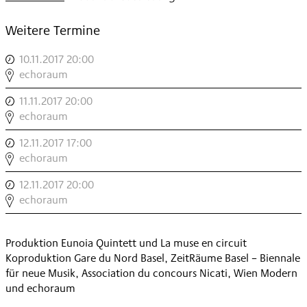
Weitere Termine
10.11.2017 20:00
,
ONE
echoraum
SHOT
11.11.2017 20:00
,
TRAIN
ONE
echoraum
,
SHOT
12.11.2017 17:00
,
TRAIN
ONE
echoraum
,
SHOT
12.11.2017 20:00
,
TRAIN
ONE
echoraum
,
SHOT
TRAIN
Produktion Eunoia Quintett und La muse en circuit
,
Koproduktion Gare du Nord Basel, ZeitRäume Basel – Biennale
für neue Musik, Association du concours Nicati, Wien Modern
und echoraum