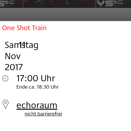
One Shot Train
Samstag
,
.
.
11
Nov
2017
17:00 Uhr
Samstag
Ende ca. 18:30 Uhr
11.
echoraum
Nov
nicht barrierefrei
2017