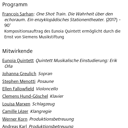
Programm
François Sarhan
:
One Shot Train. Die Wahrheit über den
echoraum. Ein enzyklopädisches Stationentheater.
(
2017
)
-
90'
Kompositionsauftrag des Eunoia Quintett ermöglicht durch die
Ernst von Siemens Musikstiftung
Mitwirkende
Eunoia Quintett
:
Quintett Musikalische Einstudierung: Erik
Oña
Johanna Greulich
:
Sopran
Stephen Menotti
:
Posaune
Ellen Fallowfield
:
Violoncello
Clemens Hund-Göschel
:
Klavier
Louisa Marxen
:
Schlagzeug
Camille Lézer
:
Klangregie
Werner Korn
:
Produktionsbetreuung
Andreas Karl
:
Produktionsbetreuung