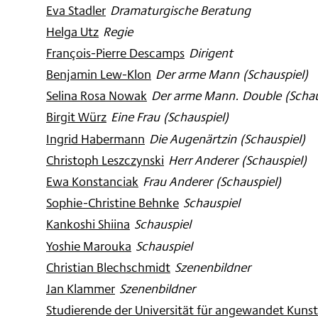
Eva Stadler
:
Dramaturgische Beratung
Helga Utz
:
Regie
François-Pierre Descamps
:
Dirigent
Benjamin Lew-Klon
:
Der arme Mann (Schauspiel)
Selina Rosa Nowak
:
Der arme Mann. Double (Schau
Birgit Würz
:
Eine Frau (Schauspiel)
Ingrid Habermann
:
Die Augenärtzin (Schauspiel)
Christoph Leszczynski
:
Herr Anderer (Schauspiel)
Ewa Konstanciak
:
Frau Anderer (Schauspiel)
Sophie-Christine Behnke
:
Schauspiel
Kankoshi Shiina
:
Schauspiel
Yoshie Marouka
:
Schauspiel
Christian Blechschmidt
:
Szenenbildner
Jan Klammer
:
Szenenbildner
Studierende der Universität für angewandet Kuns