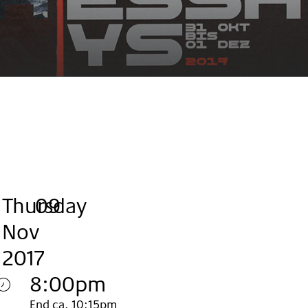
Thursday
,
.
.
09
Nov
2017
8:00pm
End ca. 10:15pm