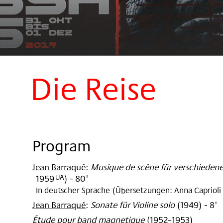
Die Reise
Program
Jean Barraqué
:
Musique de scène für verschiedene
1959
)
- 80'
UA
In deutscher Sprache (Übersetzungen: Anna Capriol
Jean Barraqué
:
Sonate für Violine solo
(
1949
)
- 8'
Étude pour band magnetique
(
1952–1953
)