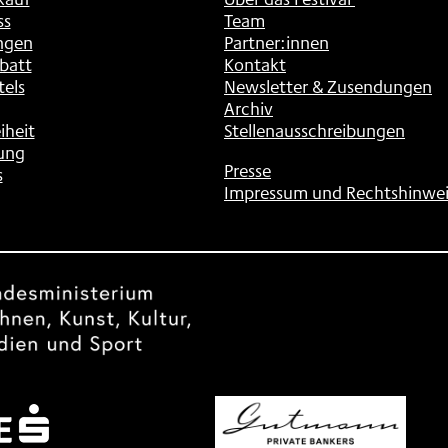
ss
Team
ngen
Partner:innen
batt
Kontakt
tels
Newsletter & Zusendungen
Archiv
iheit
Stellenausschreibungen
ung
Presse
s
Impressum und Rechtshinwei