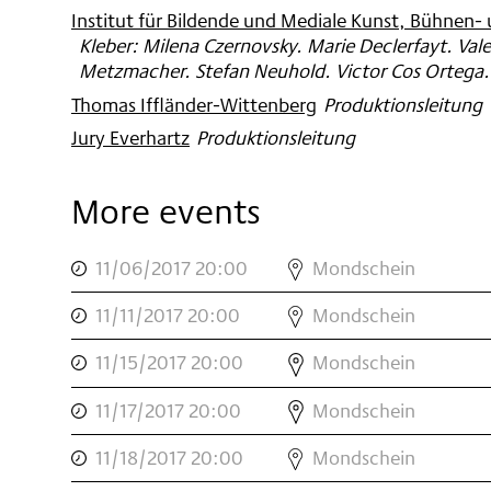
Institut für Bildende und Mediale Kunst, Bühnen-
Kleber: Milena Czernovsky. Marie Declerfayt. Va
Metzmacher. Stefan Neuhold. Victor Cos Ortega. M
Thomas Iffländer-Wittenberg
:
Produktionsleitung
Jury Everhartz
:
Produktionsleitung
More events
,
DIE
11/06/2017 20:00
Mondschein
REISE
,
DIE
,
11/11/2017 20:00
Mondschein
REISE
,
DIE
,
11/15/2017 20:00
Mondschein
REISE
,
DIE
,
11/17/2017 20:00
Mondschein
REISE
,
DIE
,
11/18/2017 20:00
Mondschein
REISE