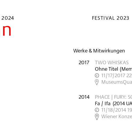
 2024
FESTIVAL 2023
nn
Werke & Mitwirkungen
2017
TWO WHISKAS
Ohne Titel (Me
11/17/2017 2
,
MuseumsQuart
2014
PHACE | FURY: 
Fa / Ifa
(
2014
U
11/18/2014 1
,
Wiener Konzer