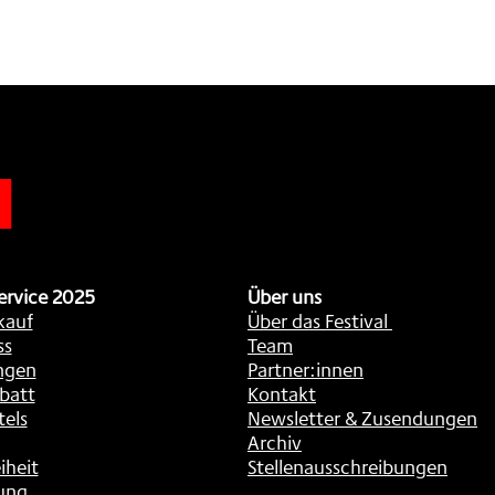
n
ervice 2025
Über uns
kauf
Über das Festival
ss
Team
ngen
Partner:innen
batt
Kontakt
tels
Newsletter & Zusendungen
Archiv
iheit
Stellenausschreibungen
ung