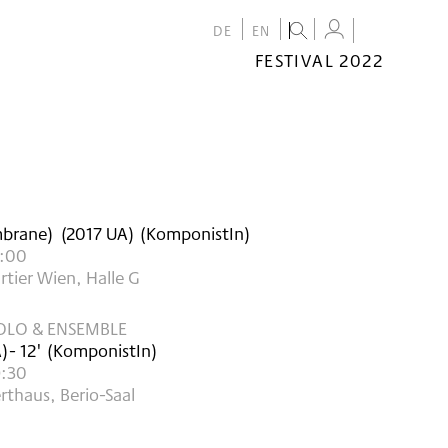
DE
EN
FESTIVAL 2022
FESTIVAL
2022
CALENDAR
VENUES
mbrane)
(
2017
UA
)
(KomponistIn)
2:00
ier Wien, Halle G
SOLO & ENSEMBLE
A
)
- 12'
(KomponistIn)
9:30
thaus, Berio-Saal