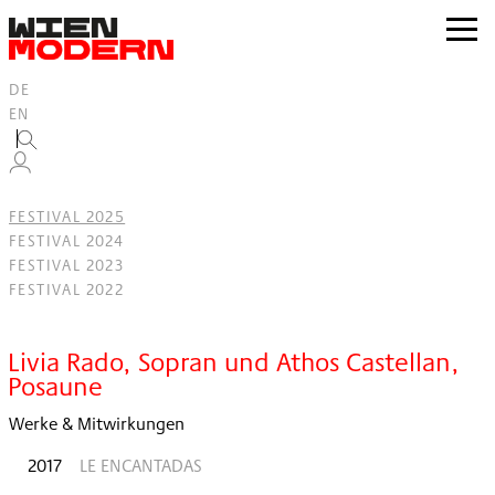
Inhalt
springen
zur
Navig
DE
EN
FESTIVAL 2025
FESTIVAL 2024
FESTIVAL 2023
FESTIVAL 2022
Filter
Livia Rado, Sopran und Athos Castellan,
Posaune
Werke & Mitwirkungen
2017
LE ENCANTADAS