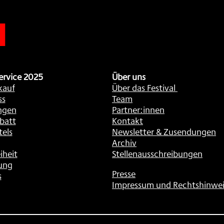
n
ervice 2025
Über uns
kauf
Über das Festival
ss
Team
ngen
Partner:innen
batt
Kontakt
tels
Newsletter & Zusendungen
Archiv
iheit
Stellenausschreibungen
ung
Presse
s
Impressum und Rechtshinwei